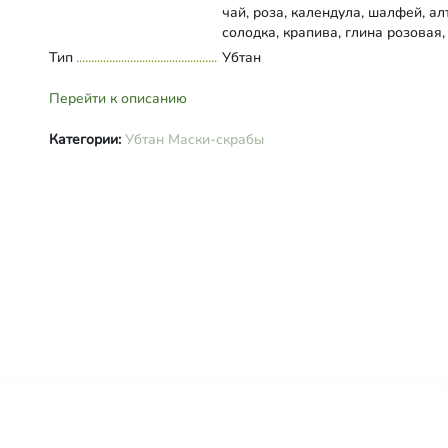
чай, роза, календула, шалфей, ал
солодка, крапива, глина розовая,
ромашка, мать-и-мачеха.м
Тип
Развернуть состав
Убтан
Перейти к описанию
Категории:
Убтан
Маски-скрабы