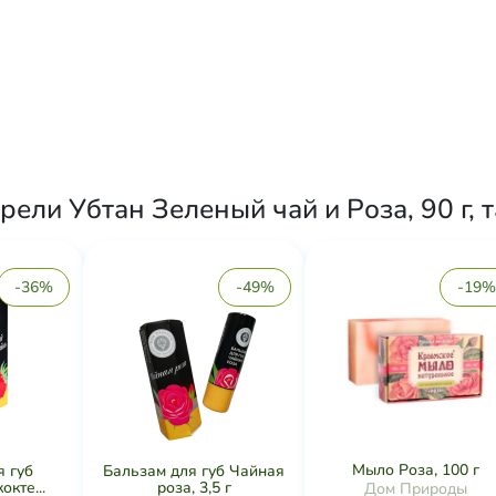
ели Убтан Зеленый чай и Роза, 90 г, 
-36%
-49%
-19%
Мыло Роза, 100 г
я губ
Бальзам для губ Чайная
кте...
роза, 3,5 г
Дом Природы