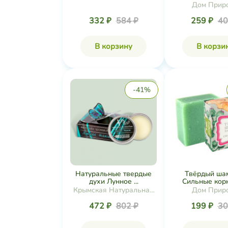
Дом Прир
332 ₽
584 ₽
259 ₽
40
В корзину
В корзи
-41%
Натуральные твердые
Твёрдый ша
духи Лунное ...
Сильные корни
Крымская Натуральная
Дом Прир
Коллекция
472 ₽
802 ₽
199 ₽
30