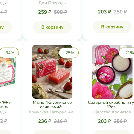
оды
Дом Природы
203 ₽
250 ₽
4 ₽
259 ₽
508 ₽
В корзину
ну
В корзину
-34%
-25%
-21%
мпунь
Мыло "Клубника со
Сахарный скраб для г
 дл...
сливками&...
"Роз...
оды
Крымская Натуральная
Царство Ароматов
Коллекция
2 ₽
236 ₽
316 ₽
203 ₽
256 ₽