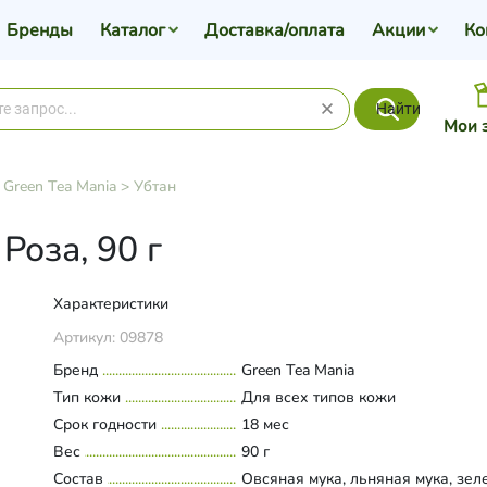
Бренды
Каталог
Доставка/оплата
Акции
Ко
Найти
Мои 
>
Green Tea Mania
>
Убтан
Роза, 90 г
Характеристики
Артикул:
09878
Бренд
Green Tea Mania
Тип кожи
Для всех типов кожи
Срок годности
18 мес
Вес
90 г
Состав
Овсяная мука, льняная мука, зе