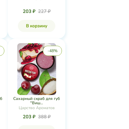
203 ₽
227 ₽
В корзину
-48%
уб
Сахарный скраб для губ
"Виш...
Царство Ароматов
203 ₽
388 ₽