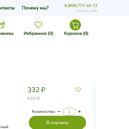
8 (800) 777-43-72
нтакты
Почему мы?
с 10:00 до 18:00
заказы
Избранное (
0
)
Корзина (
0
)
332 ₽
637 ₽
Количество:
леный