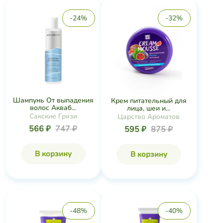
-24%
-32%
Шампунь От выпадения
Крем питательный для
волос Акваб...
лица, шеи и...
Сакские Грязи
Царство Ароматов
566 ₽
747 ₽
595 ₽
875 ₽
В корзину
В корзину
-48%
-40%