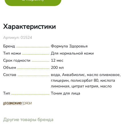
Характеристики
Артикул: 01524
Бренд
Формула Здоровья
Тип кожи
Для нормальной кожи
Срок годности
12 мес
Объем
200 мл
Состав
вода, Аквабиолис, масло оливковое,
глицерин, полисорбат 80, кислота
лимонная, цитрат натрия, масло
чайного дерева, масло грейпфрут,
Тип
Тоник для лица
Развернуть состав
сорбат калия, феноксиэтанол,
пропиленгликоль, экстракт: ромашка,
мелисса, лаванда, хвощ.
Другие товары бренда