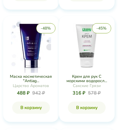
-48%
-45%
Маска косметическая
Крем для рук С
"Antiag...
морскими водоросл...
Царство Ароматов
Сакские Грязи
488 ₽
942 ₽
316 ₽
578 ₽
В корзину
В корзину