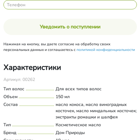
Уведомить о поступлении
Нажимая на кнопку, вы даете согласие на обработку своих
персональных данных и соглашаетесь с
политикой конфиденциальности
Характеристики
Артикул: 00262
Тип волос
Для всех типов волос
Объем
150 мл
Состав
масло кокоса, масло виноградных
косточек, масло миндальных косточек;
экстракты ромашки и шалфея
лекарственного; эфирное масло
Тип
Косметическое масло
Развернуть состав
шалфея, экстракт кокоса
Бренд
Дом Природы