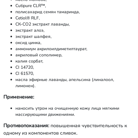
Cutipure CLR™,
полисахарид семян тамаринда,
Cetiol® RLF,
СК-СО2 экстракт лаванды,
экстракт алоэ,
экстракт шалфея,
оксид цинка,
аммониум акрилоилдиметилтаурат,
акриловый сополимер,
калия сорбат,
CI 14720,
CI 61570,
масла эфирные лаванды, апельсина (линалоол,
лимонен).
Применение:
наносить утром на очищенную кожу лица мягкими
массирующими движениями.
Противопоказания:
повышенная чувствительность к
одному из компонентов сливок.