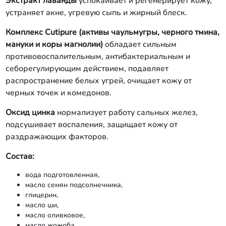
Экстракт лаванды
успокаивает и регенерирует кожу,
устраняет акне, угревую сыпь и жирный блеск.
Комплекс Cutipure (активы чаульмугры, черного тмина,
мануки и коры магнолии)
обладает сильным
противовоспалительным, антибактериальным и
себорегулирующим действием, подавляет
распространение белых угрей, очищает кожу от
черных точек и комедонов.
Оксид цинка
нормализует работу сальных желез,
подсушивает воспаления, защищает кожу от
раздражающих факторов.
Состав:
вода подготовленная,
масло семян подсолнечника,
глицерин,
масло ши,
масло оливковое,
масло жожоба,