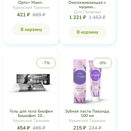
Орто+ Макл...
Омолаживающая с
муцино...
Крымский Травник
Дом Природы
421 ₽
669 ₽
1 221 ₽
1 453 ₽
В корзину
В корзину
-7%
-8%
Гель для тела Биофен
Зубная паста Лаванда,
Бишофит, 10...
100 мл
Крымский Травник
Крымский Травник
454 ₽
486 ₽
215 ₽
234 ₽