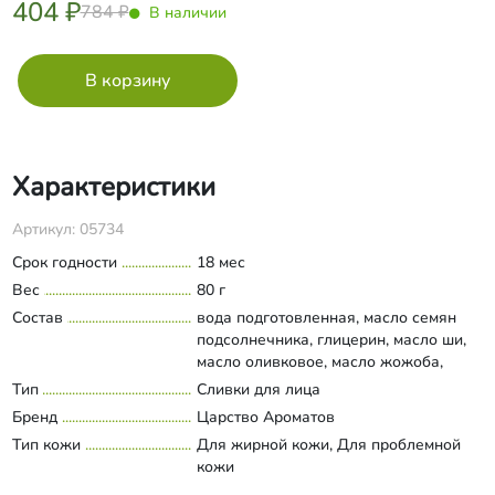
404 ₽
784 ₽
В наличии
Характеристики
Артикул: 05734
Срок годности
18 мес
Вес
80 г
Состав
вода подготовленная, масло семян
подсолнечника, глицерин, масло ши,
масло оливковое, масло жожоба,
Cutipure CLR™, полисахарид семян
Тип
Сливки для лица
Развернуть состав
тамаринда, Cetiol® RLF, СК-СО2
Бренд
Царство Ароматов
экстракт лаванды, экстракт алоэ,
Тип кожи
Для жирной кожи, Для проблемной
экстракт шалфея, оксид цинка,
кожи
аммониум акрилоилдиметилтаурат,
акриловый сополимер, калия сорбат,