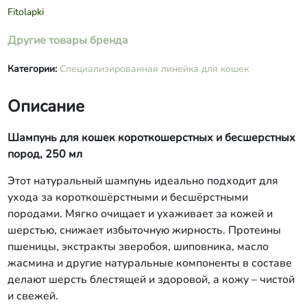
сорбит, катионный гуар, кератин, Д-
Fitolapki
пантенол,протеины пшеницы,
бензиловый спирт, бензойная кислота,
Другие товары бренда
сорбиновая кислота, дегидроуксусная
кислота, эфирное масло жасмина.
Категории:
Специализированная линейка для кошек
Описание
Шампунь для кошек короткошерстных и бесшерстных
пород, 250 мл
Этот натуральный шампунь идеально подходит для
ухода за короткошёрстными и бесшёрстными
породами. Мягко очищает и ухаживает за кожей и
шерстью, снижает избыточную жирность. Протеины
пшеницы, экстракты зверобоя, шиповника, масло
жасмина и другие натуральные компоненты в составе
делают шерсть блестящей и здоровой, а кожу – чистой
и свежей.