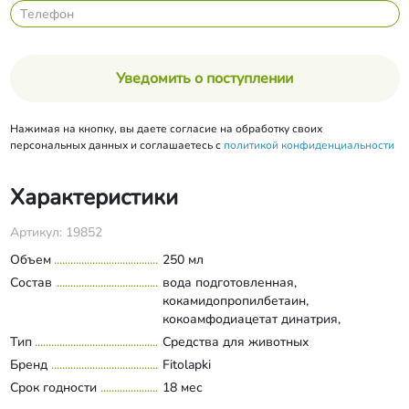
Уведомить о поступлении
Нажимая на кнопку, вы даете согласие на обработку своих
персональных данных и соглашаетесь с
политикой конфиденциальности
Характеристики
Артикул: 19852
Объем
250 мл
Состав
вода подготовленная,
кокамидопропилбетаин,
кокоамфодиацетат динатрия,
лаурилметилглюкамид, кокоглюкозид,
Тип
Средства для животных
Развернуть состав
лауроил саркозинат натрия, гидролат
Бренд
Fitolapki
крапивы, кокоилизетионат натрия,
Срок годности
18 мес
экстракты шиповника и зверобоя,