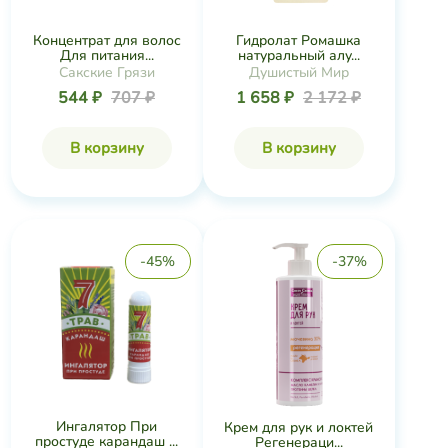
Концентрат для волос
Гидролат Ромашка
Для питания...
натуральный алу...
Сакские Грязи
Душистый Мир
544 ₽
707 ₽
1 658 ₽
2 172 ₽
В корзину
В корзину
-45%
-37%
Ингалятор При
Крем для рук и локтей
простуде карандаш ...
Регенераци...