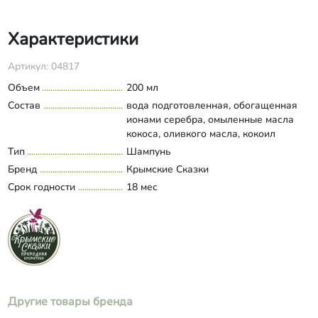
Характеристики
Артикул: 04817
Объем
200 мл
Состав
вода подготовленная, обогащенная
ионами серебра, омыленные масла
кокоса, оливкого масла, кокоил
изетионат натрия, кокоглюкозид,
Тип
Шампунь
Развернуть состав
кокамидопропилбетаин, ламесофт,
Бренд
Крымские Сказки
полиакватерниум-7, кератин,
Срок годности
18 мес
коллаген, морская соль, ксантановая
камедь, трилон Б, экстракт крапивы,
протеины шелка, масло брокколи,
деготь березовый, сера, консервант
"Эуксил РЕ9010".
Другие товары бренда