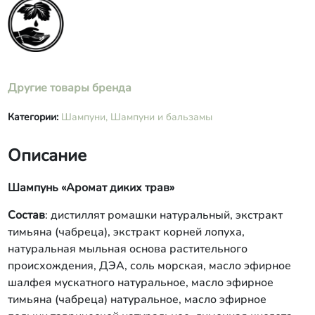
(чабреца) натуральное, масло
эфирное полыни таврической
натуральное, лимонная кислота, D-
пантенол (провитамин В5),
токоферола ацетат (витамин Е),
краситель
Другие товары бренда
Категории:
Шампуни,
Шампуни и бальзамы
Описание
Шампунь «Аромат диких трав»
Состав
: дистиллят ромашки натуральный, экстракт
тимьяна (чабреца), экстракт корней лопуха,
натуральная мыльная основа растительного
происхождения, ДЭА, соль морская, масло эфирное
шалфея мускатного натуральное, масло эфирное
тимьяна (чабреца) натуральное, масло эфирное