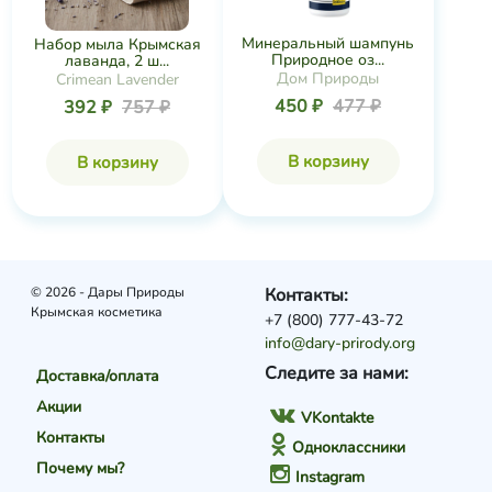
Минеральный шампунь
Набор мыла Крымская
Природное оз...
лаванда, 2 ш...
Дом Природы
Crimean Lavender
450 ₽
477 ₽
392 ₽
757 ₽
В корзину
В корзину
© 2026 - Дары Природы
Контакты:
Крымская косметика
+7 (800) 777-43-72
info@dary-prirody.org
Следите за нами:
Доставка/оплата
Акции
VKontakte
Контакты
Одноклассники
Почему мы?
Instagram