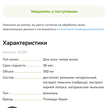
Уведомить о поступлении
Нажимая на кнопку, вы даете согласие на обработку своих
персональных данных и соглашаетесь с
политикой конфиденциальности
Характеристики
Артикул: 02284
Тип волос
Для всех типов волос
Срок годности
36 мес
Объем
350 мл
Состав
дистиллят ромашки натуральный,
экстракт тимьяна (чабреца), экстракт
корней лопуха, натуральная мыльная
основа растительного
Тип
Шампунь
Развернуть состав
происхождения, ДЭА, соль морская,
Бренд
Полиада-Крым
масло эфирное шалфея мускатного
натуральное, масло эфирное тимьяна