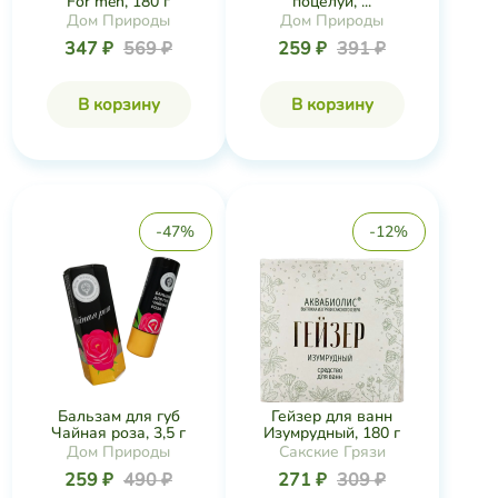
For men, 180 г
поцелуй, ...
Дом Природы
Дом Природы
347 ₽
569 ₽
259 ₽
391 ₽
В корзину
В корзину
-47%
-12%
Бальзам для губ
Гейзер для ванн
Чайная роза, 3,5 г
Изумрудный, 180 г
Дом Природы
Сакские Грязи
259 ₽
490 ₽
271 ₽
309 ₽