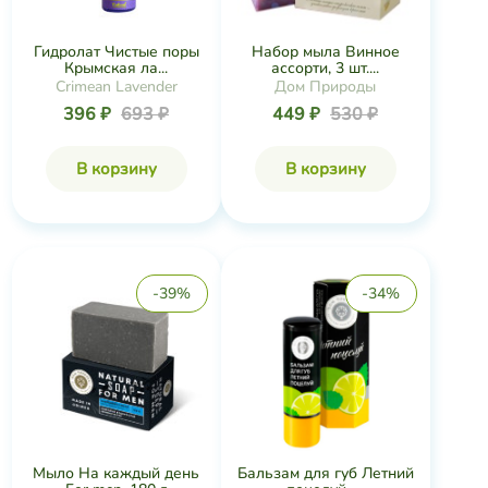
Гидролат Чистые поры
Набор мыла Винное
Крымская ла...
ассорти, 3 шт....
Crimean Lavender
Дом Природы
396 ₽
693 ₽
449 ₽
530 ₽
В корзину
В корзину
-39%
-34%
Мыло На каждый день
Бальзам для губ Летний