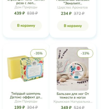
роза с леп...
"Эвкалипт...
Дом Природы
Царство Ароматов
439 ₽
838 ₽
234 ₽
372 ₽
В корзину
В корзину
-35%
-33%
Твёрдый шампунь
Бальзам для ног От
Детокс-эффект дл...
тяжести в ногах
Дом Природы
Крымская Натуральная
Коллекция
199 ₽
304 ₽
349 ₽
524 ₽