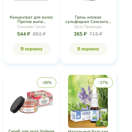
Концентрат для волос
Грязь иловая
Против выпа...
сульфидная Сакского...
Сакские Грязи
Дом Природы
544 ₽
892 ₽
365 ₽
715 ₽
В корзину
В корзину
-48%
-37%
Скраб для тела Чайная
Назальный бальзам