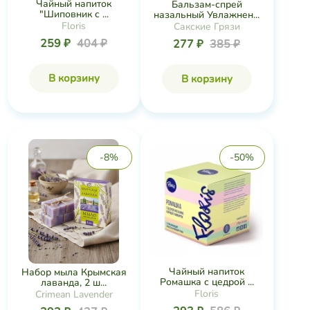
Чайный напиток
Бальзам-спрей
"Шиповник с ...
назальный Увлажнен...
Floris
Сакские Грязи
259 ₽
404 ₽
277 ₽
385 ₽
В корзину
В корзину
-8%
-50%
Чайный напиток
Набор мыла Крымская
Ромашка с цедрой ...
лаванда, 2 ш...
Floris
Crimean Lavender