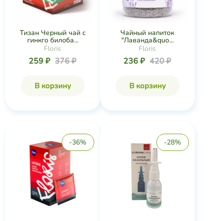
Тизан Черный чай с
Чайный напиток
гинкго билоба...
"Лаванда&quo...
Floris
Floris
259 ₽
376 ₽
236 ₽
420 ₽
В корзину
В корзину
-36%
-28%