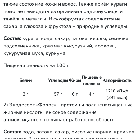
также состояние кожи и волос. Также приём кураги
помогает выводить из организма радионуклиды и
тяжёлые металлы. В сухофруктах содержится не
сахар, а глюкоза и фруктоза – природные углеводы.
Состав:
курага, вода, сахар, патока, кешью, семечка
подсолнечника, крахмал кукурузный, морковь,
кукурузная мука, куркума.
Пищевая ценность на 100 г.:
Пищевые
Белки
Углеводы
Жиры
Калорийность
волокна
1218 кДж/г
3 г
57 г
6 г
4 г
(291 ккал)
2) Экодесерт «Форос» – протеин и полиненасыщенные
жирные кислоты, высокое содержание
антиоксидантов, повышает работоспособность.
Состав:
вода, патока, сахар, рисовые шарики, крахмал