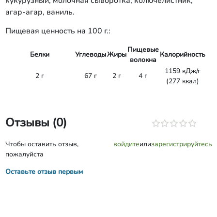
кукурузный, молочная сыворотка, колючелистник,
агар-агар, ваниль.
Пищевая ценность на 100 г.:
Пищевые
Белки
Углеводы
Жиры
Калорийность
волокна
1159 кДж/г
2 г
67 г
2 г
4 г
(277 ккал)
Отзывы (0)
Чтобы оставить отзыв,
войдите
или
зарегистрируйтесь
пожалуйста
Оставьте отзыв первым