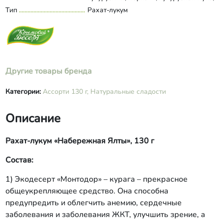
куркума. вода, патока, сахар, рисовые
Тип
Рахат-лукум
Развернуть состав
шарики, крахмал кукурузный,
молочная сыворотка, колючелистник,
агар-агар, ваниль.
Другие товары бренда
Категории:
Ассорти 130 г,
Натуральные сладости
Описание
Рахат-лукум «Набережная Ялты», 130 г
Состав:
1) Экодесерт «Монтодор» – курага – прекрасное
общеукрепляющее средство. Она способна
предупредить и облегчить анемию, сердечные
заболевания и заболевания ЖКТ, улучшить зрение, а