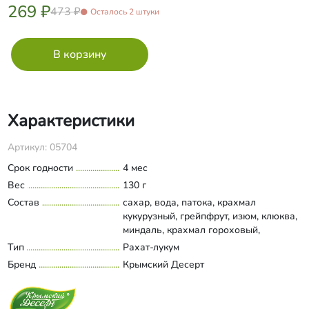
269 ₽
473 ₽
Осталось 2 штуки
Характеристики
Артикул: 05704
Срок годности
4 мес
Вес
130 г
Состав
сахар, вода, патока, крахмал
кукурузный, грейпфрут, изюм, клюква,
миндаль, крахмал гороховый,
гибискус, лепестки роз,
Тип
Рахат-лукум
Развернуть состав
колючелистник, кокос, агар-агар
Бренд
Крымский Десерт