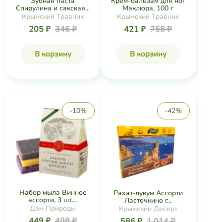
Зубная паста
Крем-бальзам для ног
Спирулина и сакская...
Маклюра, 100 г
Крымский Травник
Крымский Травник
205 ₽
346 ₽
421 ₽
758 ₽
В корзину
В корзину
-10%
-42%
Набор мыла Винное
Рахат-лукум Ассорти
ассорти, 3 шт....
Ласточкино г...
Дом Природы
Крымский Десерт
449 ₽
498 ₽
586 ₽
1 014 ₽