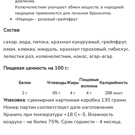
давление.
Колючелистник улучшает обмен веществ, в народной
медицине применяется для лечения бронхитов.
«Маркур» - розовый грейпфрут
Состав
:
сахар, вода, патока, крахмал кукурузный, грейпфрут,
изюм, клюква, миндаль, крахмал гороховый, гибискус,
лепестки роз, колючелистник, кокос, агар-агар
Пищевая ценность на 100 г.:
Пищевые
Белки
Углеводы
Жиры
Калорийность
волокна
2 г
65 г
4 г
4 г
288 ккал
Упаковка
: сувенирная картонная коробка 130 грамм.
Номер партии соответствует дате изготовления.
Хранить при температуре +18 С+-5. Влажность
воздуха – не более 75%. Срок годности – 4 месяца.