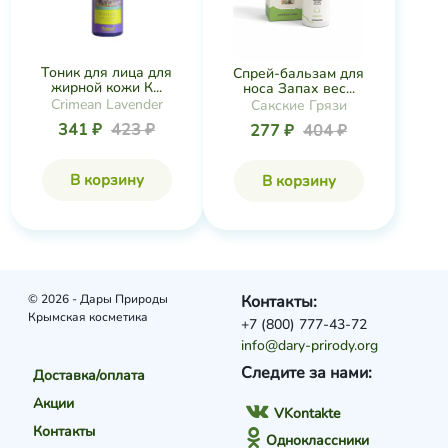
Тоник для лица для
Спрей-бальзам для
жирной кожи К...
носа Запах вес...
Crimean Lavender
Сакские Грязи
341 ₽
423 ₽
277 ₽
404 ₽
В корзину
В корзину
© 2026 - Дары Природы
Контакты:
Крымская косметика
+7 (800) 777-43-72
info@dary-prirody.org
Следите за нами:
Доставка/оплата
Акции
VKontakte
Контакты
Одноклассники