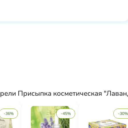
рели Присыпка косметическая "Лаванд
-36%
-45%
-30%