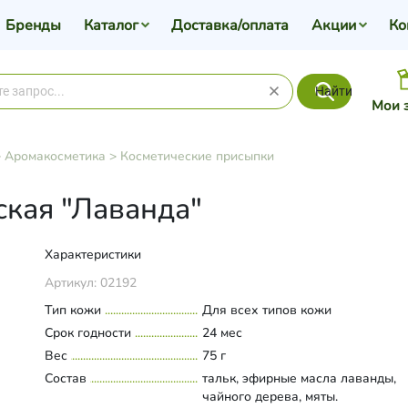
Бренды
Каталог
Доставка/оплата
Акции
Ко
Найти
Мои 
>
Аромакосметика
>
Косметические присыпки
кая "Лаванда"
Характеристики
Артикул:
02192
Тип кожи
Для всех типов кожи
Срок годности
24 мес
Вес
75 г
Состав
тальк, эфирные масла лаванды,
чайного дерева, мяты.