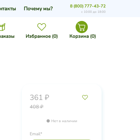
8 (800) 777-43-72
нтакты
Почему мы?
с 10:00 до 18:00
заказы
Избранное (
0
)
Корзина (
0
)
361 ₽
408 ₽
Нет в наличии
Email*