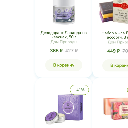
Дезодорант Лаванда на
Набор мыла 
квасцах, 50 г
ассорти, 3 ш
Дом Природы
Дом Прир
388 ₽
427 ₽
449 ₽
70
В корзину
В корзи
-41%