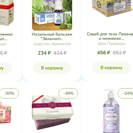
Скраб для тела Лаван
Винное
Назальный бальзам
и можжеве...
т....
"Эвкалипт...
Дом Природы
оды
Царство Ароматов
456 ₽
652 ₽
5 ₽
234 ₽
424 ₽
В корзину
ну
В корзину
-50%
-49%
-34%