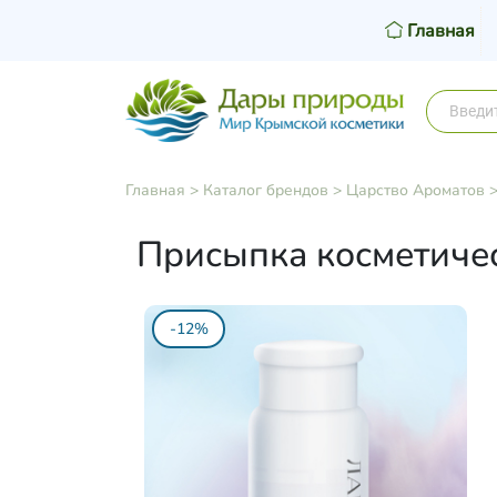
Главная
Главная
>
Каталог брендов
>
Царство Ароматов
Присыпка косметичес
-12%