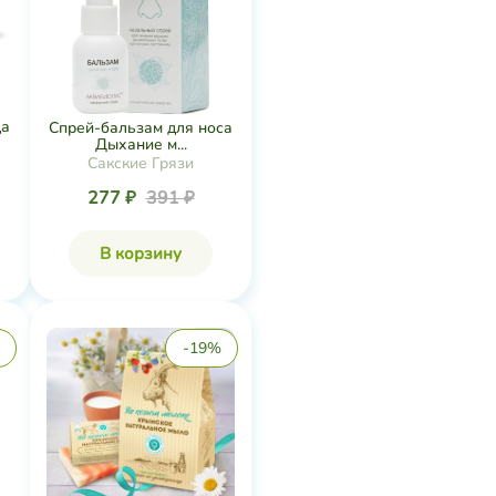
да
Спрей-бальзам для носа
Дыхание м...
Сакские Грязи
277 ₽
391 ₽
В корзину
-19%