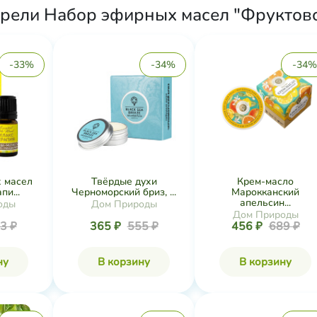
рели Набор эфирных масел "Фруктовое
-33%
-34%
-34%
 масел
Твёрдые духи
Крем-масло
пи...
Черноморский бриз, ...
Марокканский
апельсин...
оды
Дом Природы
Дом Природы
3 ₽
365 ₽
555 ₽
456 ₽
689 ₽
ну
В корзину
В корзину