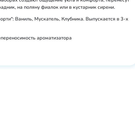
наборах создают ощущение уюта и комфорта, перенесут
радник, на поляну фиалок или в кустарник сирени.
рти": Ваниль, Мускатель, Клубника. Выпускается в 3-х
епереносимость ароматизатора