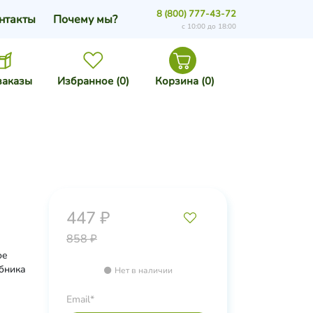
8 (800) 777-43-72
нтакты
Почему мы?
с 10:00 до 18:00
заказы
Избранное (
0
)
Корзина (
0
)
447 ₽
858 ₽
ое
убника
Нет в наличии
Email*