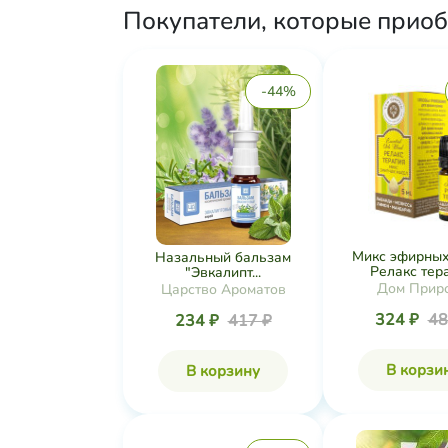
Покупатели, которые приоб
-44%
Микс эфирных
Назальный бальзам
Релакс тера
"Эвкалипт...
Дом Прир
Царство Ароматов
324 ₽
48
234 ₽
417 ₽
В корзи
В корзину