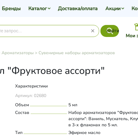
Бренды
Каталог
Доставка/оплата
Акции
Ко
Найти
Мои 
>
Ароматизаторы
>
Сувенирные наборы ароматизаторов
 "Фруктовое ассорти"
Характеристики
Артикул:
02680
Объем
5 мл
Состав
Набор ароматизаторов "Фруктов
ассорти": Ваниль, Мускатель, Кл
в 3-х флаконах по 5 мл.
Тип
Эфирное масло