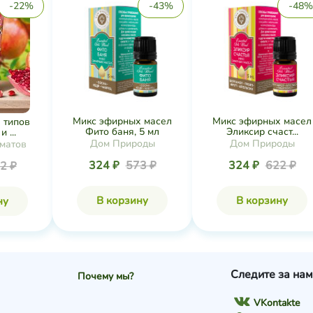
-22%
-43%
-48%
Микс эфирных масел
Микс эфирных масел
 типов
Фито баня, 5 мл
Эликсир счаст...
 ...
Дом Природы
Дом Природы
матов
324 ₽
573 ₽
324 ₽
622 ₽
2 ₽
В корзину
В корзину
ну
Следите за нам
Почему мы?
VKontakte