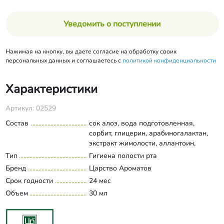
Уведомить о поступлении
Нажимая на кнопку, вы даете согласие на обработку своих
персональных данных и соглашаетесь с
политикой конфиденциальности
Характеристики
Артикул: 02529
Состав
сок алоэ, вода подготовленная,
сорбит, глицерин, арабиногалактан,
экстракт жимолости, аллантоин,
ПЭГ-40 гидрогенизированное
Тип
Гигиена полости рта
Развернуть состав
касторовое масло, масло эфирное
Бренд
Царство Ароматов
мяты, ароматизатор пищевой
Срок годности
24 мес
«Персик», калия сорбат.
Объем
30 мл