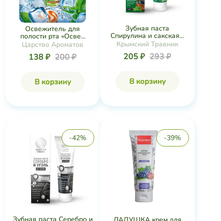
Зубная паста
Освежитель для
Спирулина и сакская...
полости рта «Осве...
Крымский Травник
Царство Ароматов
205 ₽
293 ₽
138 ₽
200 ₽
В корзину
В корзину
-42%
-39%
Зубная паста Серебро и
ЛАДУШКА крем для