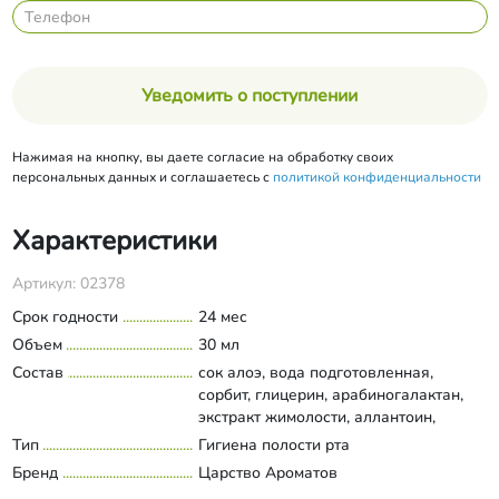
Уведомить о поступлении
Нажимая на кнопку, вы даете согласие на обработку своих
персональных данных и соглашаетесь с
политикой конфиденциальности
Характеристики
Артикул: 02378
Срок годности
24 мес
Объем
30 мл
Состав
сок алоэ, вода подготовленная,
сорбит, глицерин, арабиногалактан,
экстракт жимолости, аллантоин,
ПЭГ-40 гидрогенизированное
Тип
Гигиена полости рта
Развернуть состав
касторовое масло, масло эфирное
Бренд
Царство Ароматов
мяты, ароматизатор пищевой