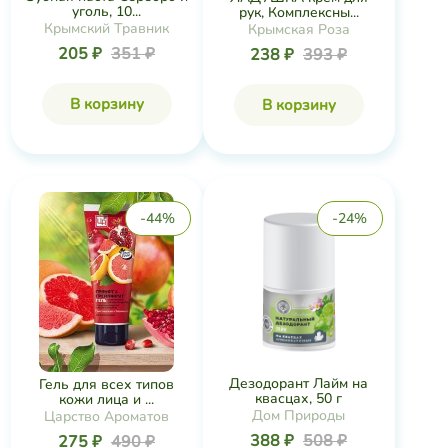
уголь, 10...
рук, Комплексны...
Крымский Травник
Крымская Роза
205 ₽
351 ₽
238 ₽
393 ₽
В корзину
В корзину
-44%
-24%
Дезодорант Лайм на
Гель для всех типов
квасцах, 50 г
кожи лица и ...
Дом Природы
Царство Ароматов
388 ₽
508 ₽
275 ₽
490 ₽