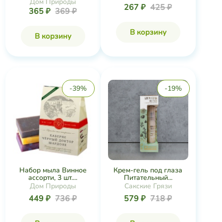
Дом Природы
267 ₽
425 ₽
365 ₽
369 ₽
В корзину
В корзину
-39%
-19%
Набор мыла Винное
Крем-гель под глаза
ассорти, 3 шт....
Питательный...
Дом Природы
Сакские Грязи
449 ₽
736 ₽
579 ₽
718 ₽