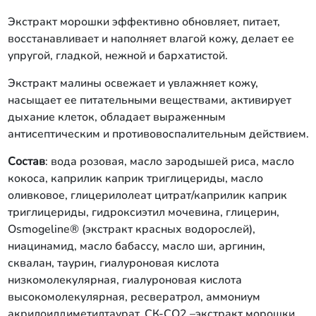
Экстракт морошки эффективно обновляет, питает,
восстанавливает и наполняет влагой кожу, делает ее
упругой, гладкой, нежной и бархатистой.
Экстракт малины освежает и увлажняет кожу,
насыщает ее питательными веществами, активирует
дыхание клеток, обладает выраженным
антисептическим и противовоспалительным действием.
Состав
: вода розовая, масло зародышей риса, масло
кокоса, каприлик каприк триглицериды, масло
оливковое, глицерилолеат цитрат/каприлик каприк
триглицериды, гидроксиэтил мочевина, глицерин,
Osmogeline® (экстракт красных водорослей),
ниацинамид, масло бабассу, масло ши, аргинин,
сквалан, таурин, гиалуроновая кислота
низкомолекулярная, гиалуроновая кислота
высокомолекулярная, ресвератрол, аммониум
акрилоилдиметилтаурат, СК-СО2 –экстракт морошки,