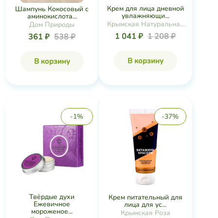
Крем для лица дневной
Шампунь Кокосовый с
увлажняющи...
аминокислота...
Крымская Натуральная
Дом Природы
Коллекция
1 041 ₽
1 208 ₽
361 ₽
538 ₽
В корзину
В корзину
-1%
-37%
Твёрдые духи
Крем питательный для
Ежевичное
лица для ус...
мороженое...
Крымская Роза