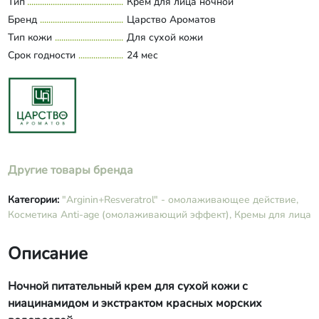
Тип
Крем для лица ночной
Развернуть состав
каприк триглицериды, гидроксиэтил
Бренд
Царство Ароматов
мочевина, глицерин, Osmogeline®
Тип кожи
Для сухой кожи
(экстракт красных водорослей),
Срок годности
ниацинамид, масло бабассу, масло ши,
24 мес
аргинин, сквалан, таурин,
гиалуроновая кислота
низкомолекулярная, гиалуроновая
кислота высокомолекулярная,
ресвератрол, аммониум
акрилоилдиметилтаурат, СК-СО2 –
экстракт морошки, СК-СО2 –экстракт
Другие товары бренда
малины, аллантоин, витамин Е,
витамин А, кислота молочная,
глюконолактон+бензоат
Категории:
"Arginin+Resveratrol" - омолаживающее действие​,
натрия+глюконат кальция, калия
Косметика Anti-age (омолаживающий эффект),
Кремы для лица
сорбат.
Описание
Ночной питательный крем для сухой кожи с
ниацинамидом и экстрактом красных морских