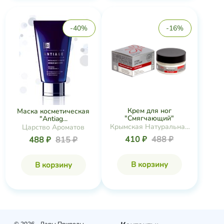
-40%
-16%
Крем для ног
Маска косметическая
"Смягчающий"
"Antiag...
Крымская Натуральная
Царство Ароматов
Коллекция
410 ₽
488 ₽
488 ₽
815 ₽
В корзину
В корзину