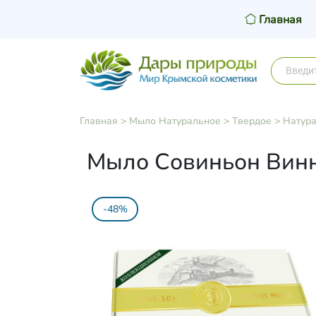
Главная
Главная
>
Мыло Натуральное
>
Твердое
>
Натура
Мыло Совиньон Винн
-48%