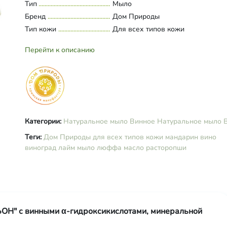
минеральная, вино "Совиньон" (с
Тип
Развернуть состав
Мыло
Совиньон Блан), цельный виногр
Бренд
Дом Природы
мелкодисперсный, люффа молота
Тип кожи
Для всех типов кожи
масло расторопши, экстракт
виноградных косточек, винная ки
Перейти к описанию
эфирные масла петитгрейн, манд
лайма; кармин.
Категории:
Натуральное мыло Винное
Натуральное мыло 
Теги:
Дом Природы
для всех типов кожи
мандарин
вино
виноград
лайм
мыло
люффа
масло расторопши
ОН" с винными α-гидроксикислотами, минеральной