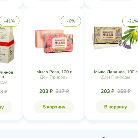
-41%
-6%
-21%
Мыло Роза, 100 г
Мыло Лаванда, 100 г
Винное
т....
Дом Природы
Дом Природы
оды
203 ₽
217 ₽
203 ₽
258 ₽
3 ₽
В корзину
В корзину
ну