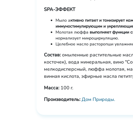
SPA-ЭФФЕКТ
Мыло а
ктивно питает и тонизирует ко
иммуностимулирующим и укрепляющи
Молотая люффа
выполняет функции с
нормализует микроциркуляцию.
Целебное масло расторопши увлажня
Состав:
омыленные растительные масла
косточек), вода минеральная, вино "С
мелкодисперсный, люффа молотая, мас
винная кислота, эфирные масла петитг
Масса:
100 г.
Производитель:
Дом Природы.