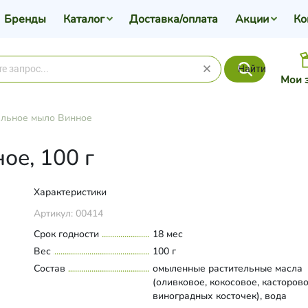
Бренды
Каталог
Доставка/оплата
Акции
Ко
Найти
Мои 
льное мыло Винное
ое, 100 г
Характеристики
Артикул:
00414
Срок годности
18 мес
Вес
100 г
Состав
омыленные растительные масла
(оливковое, кокосовое, касторово
виноградных косточек), вода