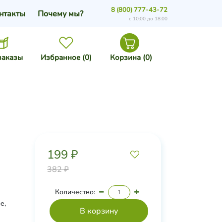
8 (800) 777-43-72
нтакты
Почему мы?
с 10:00 до 18:00
заказы
Избранное (
0
)
Корзина (
0
)
199 ₽
382 ₽
Количество:
е,