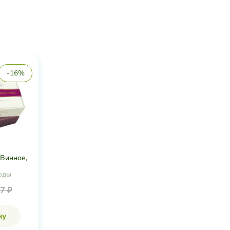
-16%
Винное,
оды
7 ₽
ну