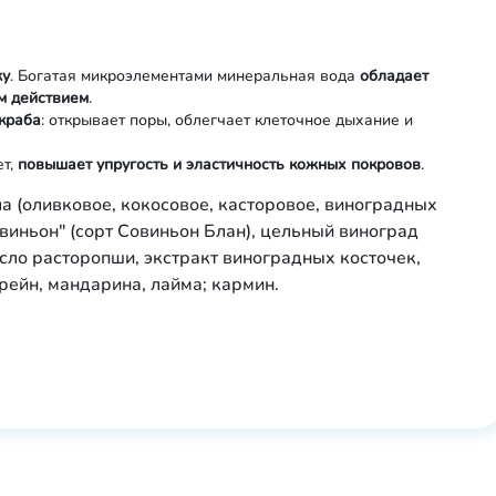
жу
. Богатая микроэлементами минеральная вода
обладает
м действием
.
краба
: открывает поры, облегчает клеточное дыхание и
ет,
повышает упругость и эластичность кожных покровов
.
 (оливковое, кокосовое, касторовое, виноградных
овиньон" (сорт Совиньон Блан), цельный виноград
ло расторопши, экстракт виноградных косточек,
рейн, мандарина, лайма; кармин.