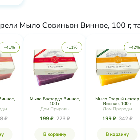
рели Мыло Совиньон Винное, 100 г, т
-41%
-11%
-42%
Винное,
Мыло Бастардо Винное,
Мыло Старый нектар
100 г
Винное, 100 г
оды
Дом Природы
Дом Природы
8 ₽
199 ₽
223 ₽
199 ₽
342 ₽
ну
В корзину
В корзину