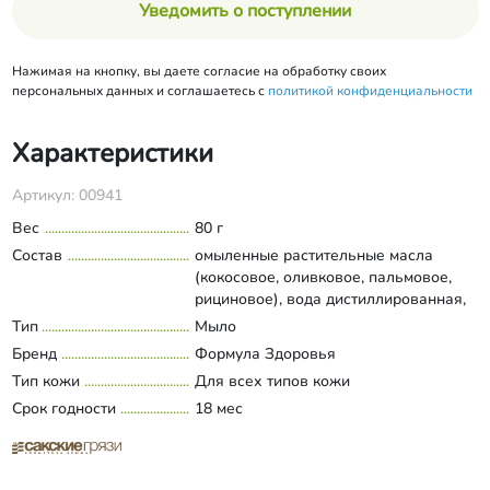
Уведомить о поступлении
Нажимая на кнопку, вы даете согласие на обработку своих
персональных данных и соглашаетесь с
политикой конфиденциальности
Характеристики
Артикул: 00941
Вес
80 г
Состав
омыленные растительные масла
(кокосовое, оливковое, пальмовое,
рициновое), вода дистиллированная,
грязь Сакского озера, масло
Тип
Мыло
Развернуть состав
расторопши, экстракт (конский
Бренд
Формула Здоровья
каштан), отвар (полынь), молотые
Тип кожи
Для всех типов кожи
косточки кедровых орехов, эфирные
Срок годности
масла (мандарин, пачули).
18 мес