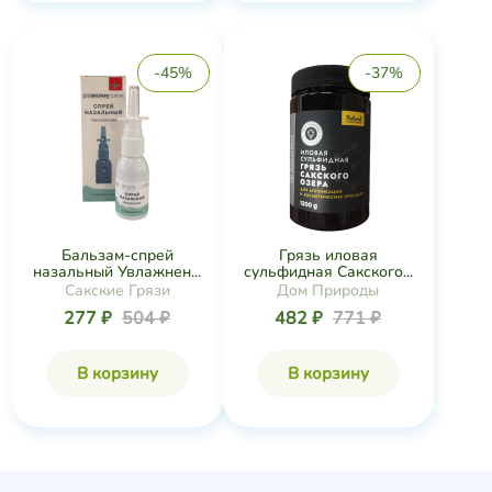
-45%
-37%
Бальзам-спрей
Грязь иловая
назальный Увлажнен...
сульфидная Сакского...
Сакские Грязи
Дом Природы
277 ₽
504 ₽
482 ₽
771 ₽
В корзину
В корзину