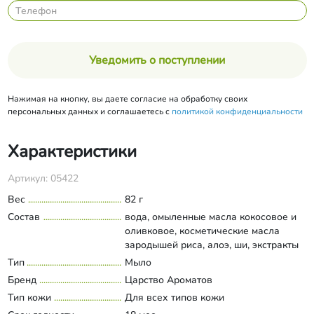
Уведомить о поступлении
Нажимая на кнопку, вы даете согласие на обработку своих
персональных данных и соглашаетесь с
политикой конфиденциальности
Характеристики
Артикул: 05422
Вес
82 г
Состав
вода, омыленные масла кокосовое и
оливковое, косметические масла
зародышей риса, алоэ, ши, экстракты
можжевеловых ягод, мимозы,
Тип
Мыло
Развернуть состав
березовых почек, сорбитол, порошок
Бренд
Царство Ароматов
мускатного ореха, композиция
Тип кожи
Для всех типов кожи
парфюмерная «Surfemale» (по