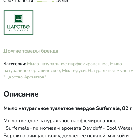
Срок годности
мотивам Davidoff - Cool Water).
18 мес
Другие товары бренда
Категории:
Мыло натуральное парфюмированное,
Мыло
натуральное органическое,
Мыло-духи,
Натуральное мыло тм
"Царство Ароматов"
Описание
Мыло натуральное туалетное твердое Surfemale, 82 г
Мыло твердое натуральное парфюмированное
«Surfemale» по мотивам аромата Davidoff - Cool Water.
Бережно очищает кожу, делает ее нежной, мягкой и