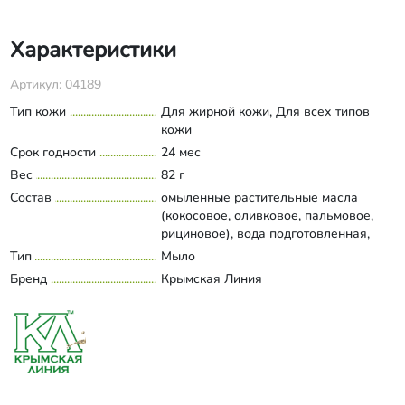
Характеристики
Артикул: 04189
Тип кожи
Для жирной кожи, Для всех типов
кожи
Срок годности
24 мес
Вес
82 г
Состав
омыленные растительные масла
(кокосовое, оливковое, пальмовое,
рициновое), вода подготовленная,
масло виноградных косточек, сухое
Тип
Мыло
Развернуть состав
красное вино сорта Каберне, экстракт
Бренд
Крымская Линия
красного винограда.