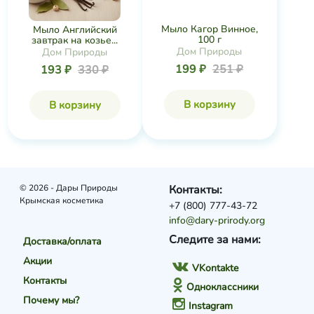
Мыло Кагор Винное,
Мыло Английский
100 г
завтрак на козье...
Дом Природы
Дом Природы
199 ₽
251 ₽
193 ₽
330 ₽
В корзину
В корзину
© 2026 - Дары Природы
Контакты:
Крымская косметика
+7 (800) 777-43-72
info@dary-prirody.org
Следите за нами:
Доставка/оплата
Акции
VKontakte
Контакты
Одноклассники
Почему мы?
Instagram