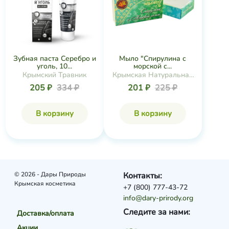
Зубная паста Серебро и
Мыло "Спирулина с
уголь, 10...
морской с...
Крымский Травник
Крымская Натуральная
Коллекция
205 ₽
334 ₽
201 ₽
225 ₽
В корзину
В корзину
© 2026 - Дары Природы
Контакты:
Крымская косметика
+7 (800) 777-43-72
info@dary-prirody.org
Следите за нами:
Доставка/оплата
Акции