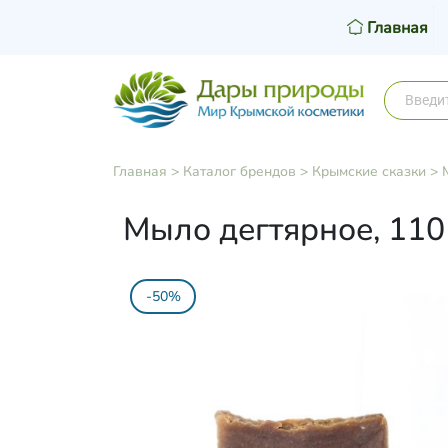
Главная
Главная
>
Каталог брендов
>
Крымские сказки
>
Мыло дегтярное, 110
-50%