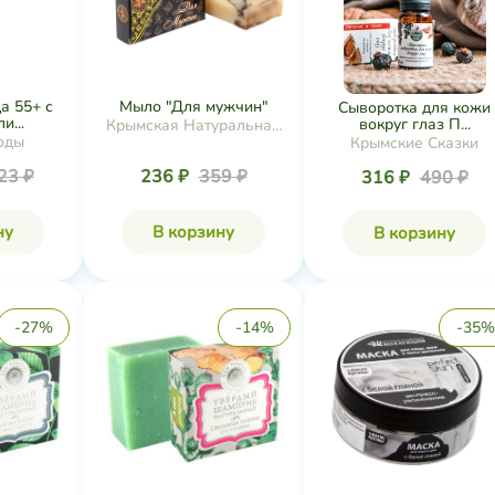
а 55+ с
Мыло "Для мужчин"
Сыворотка для кожи
и...
вокруг глаз П...
Крымская Натуральная
оды
Крымские Сказки
Коллекция
23 ₽
236 ₽
359 ₽
316 ₽
490 ₽
ну
В корзину
В корзину
-27%
-14%
-35%