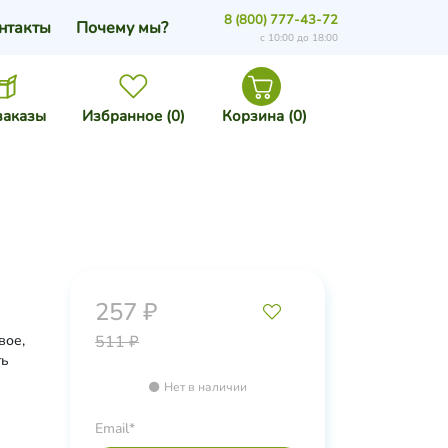
8 (800) 777-43-72
нтакты
Почему мы?
с 10:00 до 18:00
заказы
Избранное (
0
)
Корзина (
0
)
257 ₽
вое,
511 ₽
ть
Нет в наличии
Email*