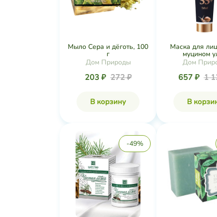
Мыло Сера и дёготь, 100
Маска для лиц
г
муцином ул
Дом Природы
Дом Прир
203 ₽
272 ₽
657 ₽
1 1
В корзину
В корзи
-49%