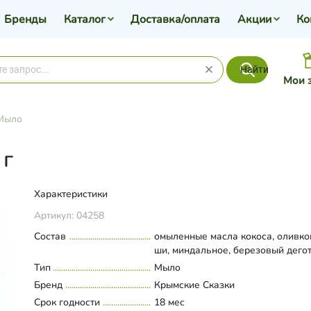
Бренды
Каталог
Доставка/оплата
Акции
Ко
Найти
Мои 
Мыло
 г
Характеристики
Артикул:
04258
Состав
омыленные масла кокоса, оливко
ши, миндальное, березовый дего
Тип
Мыло
Бренд
Крымские Сказки
Срок годности
18 мес