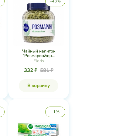
-43%
Чайный напиток
"Розмарин&qu...
Floris
332 ₽
581 ₽
В корзину
-1%