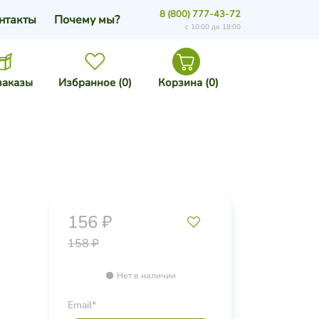
8 (800) 777-43-72
нтакты
Почему мы?
с 10:00 до 18:00
заказы
Избранное (
0
)
Корзина (
0
)
156 ₽
158 ₽
Нет в наличии
Email*