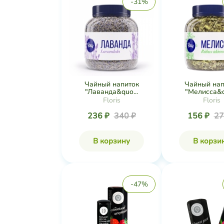
-31%
Чайный напиток
Чайный нап
"Лаванда&quo...
"Мелисса&qu
Floris
Floris
236 ₽
340 ₽
156 ₽
27
В корзину
В корзи
-47%