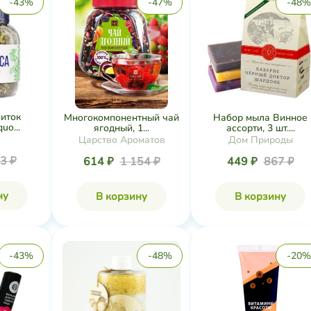
-43%
-47%
-48%
иток
Многокомпонентный чай
Набор мыла Винное
o...
ягодный, 1...
ассорти, 3 шт....
Царство Ароматов
Дом Природы
3 ₽
614 ₽
1 154 ₽
449 ₽
867 ₽
ну
В корзину
В корзину
-43%
-48%
-20%