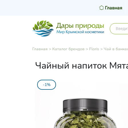
Главная
Главная
>
Каталог брендов
>
Floris
>
Чай в банка
Чайный напиток Мята 
-1%