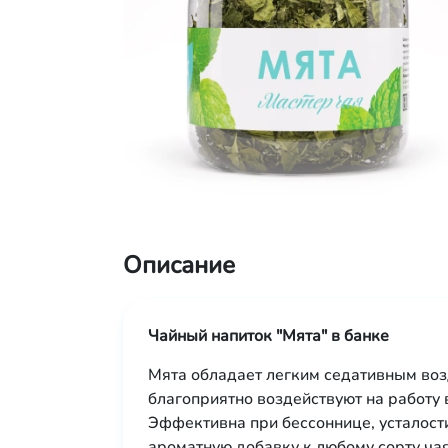
Описание
Чайный напиток "Мята" в банке
Мята обладает легким седативным во
благоприятно воздействуют на работу 
Эффективна при бессоннице, усталост
ароматную добавку к любому сорту чая