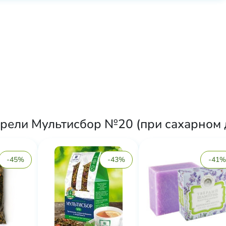
рели Мультисбор №20 (при сахарном д
-45%
-43%
-41%