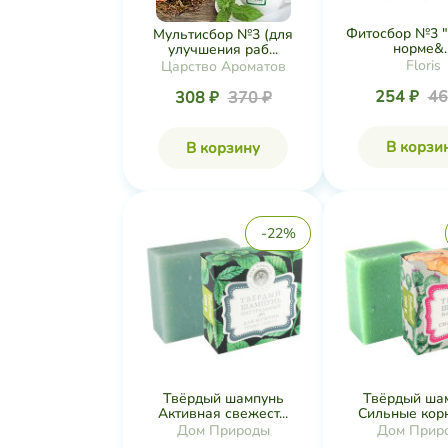
Фитосбор №3 "
Мультисбор №3 (для
норме&..
улучшения раб...
Floris
Царство Ароматов
254 ₽
46
308 ₽
370 ₽
В корзи
В корзину
-22%
Твёрдый шампунь
Твёрдый ша
Активная свежест...
Сильные корни
Дом Природы
Дом Прир