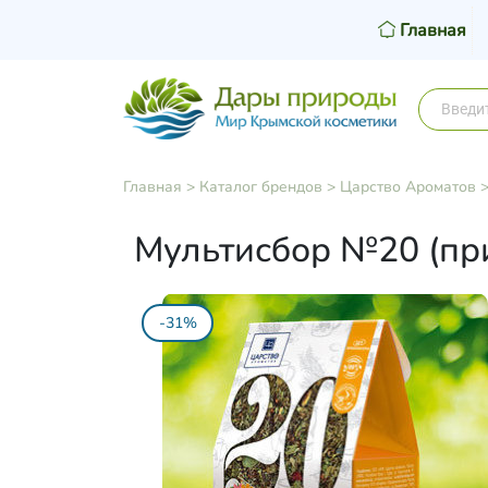
Главная
Главная
>
Каталог брендов
>
Царство Ароматов
Мультисбор №20 (при
-31%