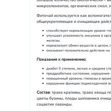
большое количество биологически – а
микроэлементов, органических смол, 
Фиточай используется как вспомогате
общеукрепляющее и очищающее дейст
способствует нормализации уровня гл
улучшает усвояемость инсулина в орг
железы;
нормализует обмен веществ в целом, 
оказывает положительно действие на
Показания к применению:
диабет II степени, легкая и средняя ст
преддиабетное состояние, нарушение 
повышенный уровень глюкозы в крови
нарушение функции поджелудочной ж
Состав
: трава крапивы, трава хвоща п
цветы бузины, плоды шиповника очище
соцветия лаванды.