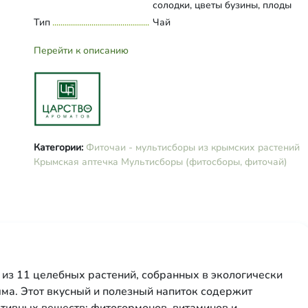
солодки, цветы бузины, плоды
шиповника очищенного, плоды с
Тип
Развернуть состав
Чай
лист ежевики, лист брусники, соц
лаванды.
Перейти к описанию
Категории:
Фиточаи - мультисборы из крымских растений
Крымская аптечка
Мультисборы (фитосборы, фиточай)
 из 11 целебных растений, собранных в экологически
ыма. Этот вкусный и полезный напиток содержит