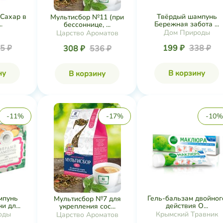
Сахар в
Твёрдый шампунь
Мультисбор №11 (при
.
Бережная забота ...
бессоннице, ...
Дом Природы
Царство Ароматов
5 ₽
199 ₽
338 ₽
308 ₽
536 ₽
ну
В корзину
В корзину
-11%
-17%
-10%
мпунь
Гель-бальзам двойног
Мультисбор №7 для
 дл...
действия О...
укрепления сос...
оды
Крымский Травник
Царство Ароматов