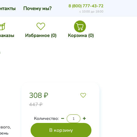
8 (800) 777-43-72
нтакты
Почему мы?
с 10:00 до 18:00
заказы
Избранное (
0
)
Корзина (
0
)
й
308 ₽
447 ₽
Количество:
вого,
рень