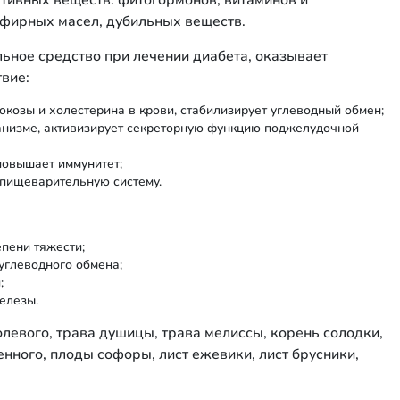
ктивных веществ: фитогормонов, витаминов и
эфирных масел, дубильных веществ.
льное средство при лечении диабета, оказывает
вие:
юкозы и холестерина в крови, стабилизирует углеводный обмен;
анизме, активизирует секреторную функцию поджелудочной
повышает иммунитет;
 пищеварительную систему.
епени тяжести;
углеводного обмена;
;
елезы.
олевого, трава душицы, трава мелиссы, корень солодки,
нного, плоды софоры, лист ежевики, лист брусники,