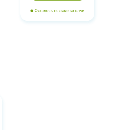
офоры,
Осталось несколько штук
ветия