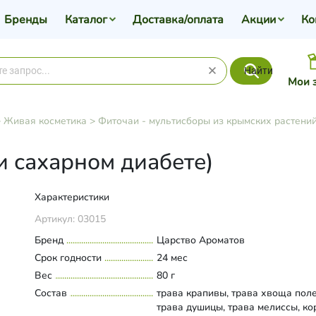
Бренды
Каталог
Доставка/оплата
Акции
Ко
Найти
Мои 
>
Живая косметика
>
Фиточаи - мультисборы из крымских растени
 сахарном диабете)
Характеристики
Артикул:
03015
Бренд
Царство Ароматов
Срок годности
24 мес
Вес
80 г
Состав
трава крапивы, трава хвоща поле
трава душицы, трава мелиссы, ко