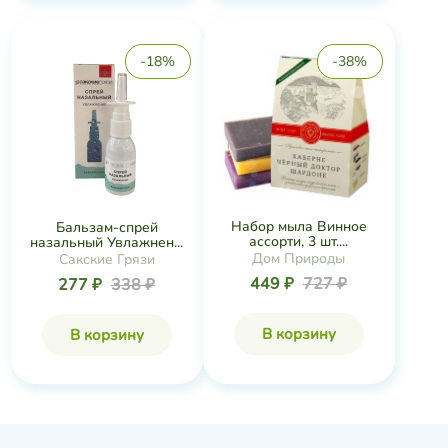
-18%
-38%
Набор мыла Винное
Бальзам-спрей
ассорти, 3 шт....
назальный Увлажнен...
Дом Природы
Сакские Грязи
449 ₽
727 ₽
277 ₽
338 ₽
В корзину
В корзину