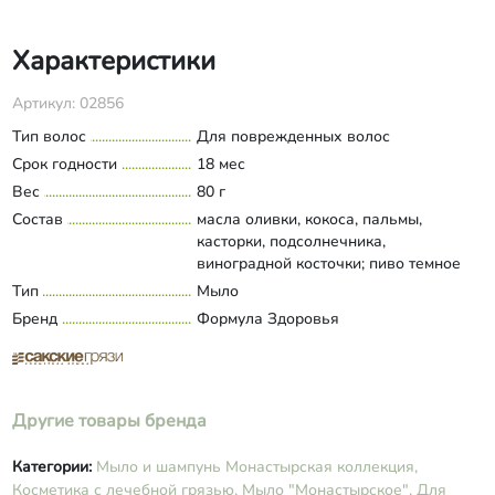
Характеристики
Артикул: 02856
Тип волос
Для поврежденных волос
Срок годности
18 мес
Вес
80 г
Состав
масла оливки, кокоса, пальмы,
касторки, подсолнечника,
виноградной косточки; пиво темное
нефильтрованное; вода
Тип
Мыло
Развернуть состав
дистиллированная, экстракты: солод
Бренд
Формула Здоровья
ржаной, хмель; эфирные масла:
фенхеля, имбиря.
Другие товары бренда
Категории:
Мыло и шампунь Монастырская коллекция,
Косметика с лечебной грязью,
Мыло "Монастырское",
Для