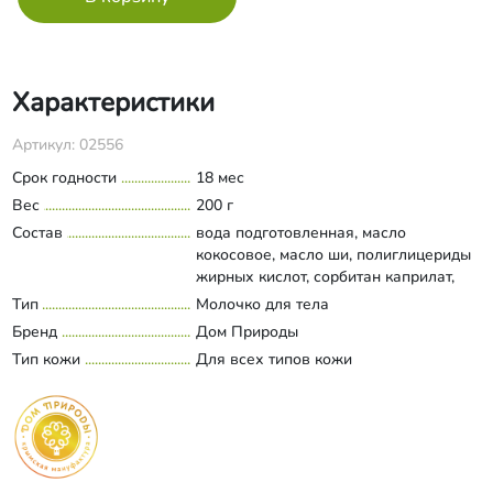
Характеристики
Артикул: 02556
Срок годности
18 мес
Вес
200 г
Состав
вода подготовленная, масло
кокосовое, масло ши, полиглицериды
жирных кислот, сорбитан каприлат,
глицерин, стеароиллактилат натрия,
Тип
Молочко для тела
Развернуть состав
цетеариловый спирт, экстракты
Бренд
Дом Природы
ламинарии, фукуса, спирулина,
Тип кожи
Для всех типов кожи
экстракты листьев березы,
можжевельника, лимонная кислота,
каприлик/каприк триглицерид, сливки
растительные, витамин С, эфирные
масла розы, можжевельника,
лемонграсса, этилгексилглицерин,