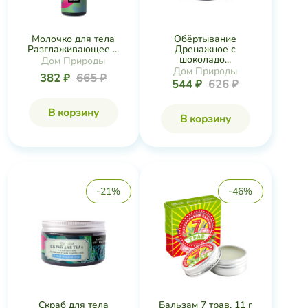
Молочко для тела
Обёртывание
Разглаживающее ...
Дренажное с
шоколадо...
Дом Природы
Дом Природы
382 ₽
665 ₽
544 ₽
626 ₽
В корзину
В корзину
-21%
-46%
Скраб для тела
Бальзам 7 трав, 11 г