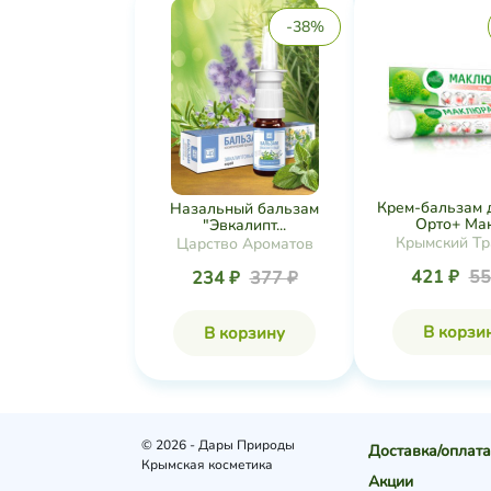
-38%
Крем-бальзам 
Назальный бальзам
Орто+ Макл
"Эвкалипт...
Крымский Тр
Царство Ароматов
421 ₽
55
234 ₽
377 ₽
В корзи
В корзину
© 2026 - Дары Природы
Доставка/оплата
Крымская косметика
Акции