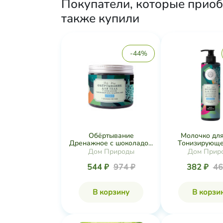
Покупатели, которые приобр
также купили
-44%
Обёртывание
Молочко для
Дренажное с шоколадо...
Тонизирующее
Дом Природы
Дом Прир
544 ₽
974 ₽
382 ₽
46
В корзину
В корзи