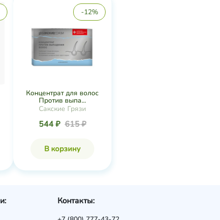
-12%
Концентрат для волос
Против выпа...
Сакские Грязи
544 ₽
615 ₽
В корзину
и:
Контакты:
+7 (800) 777-43-72