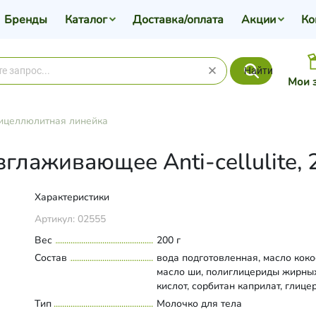
Бренды
Каталог
Доставка/оплата
Акции
Ко
Найти
Мои 
ицеллюлитная линейка
глаживающее Anti-cellulite, 
Характеристики
Артикул:
02555
Вес
200 г
Состав
вода подготовленная, масло коко
масло ши, полиглицериды жирны
кислот, сорбитан каприлат, глице
стеароиллактилат натрия,
Тип
Развернуть состав
Молочко для тела
цетеариловый спирт, экстракты