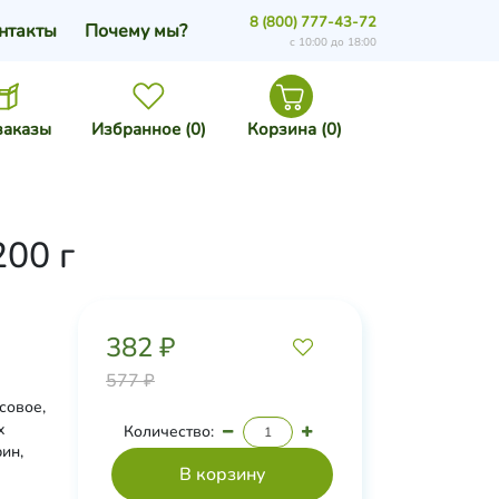
8 (800) 777-43-72
нтакты
Почему мы?
с 10:00 до 18:00
заказы
Избранное (
0
)
Корзина (
0
)
200 г
382 ₽
577 ₽
совое,
х
Количество:
рин,