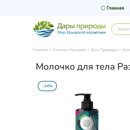
Главная
Главная
>
Каталог брендов
>
Дом Природы
>
Ант
Молочко для тела Раз
-34%