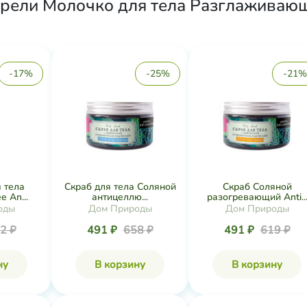
ели Молочко для тела Разглаживающее 
-17%
-25%
-21%
 тела
Скраб для тела Соляной
Скраб Соляной
 An...
антицеллю...
разогревающий Anti..
оды
Дом Природы
Дом Природы
2 ₽
491 ₽
658 ₽
491 ₽
619 ₽
ну
В корзину
В корзину