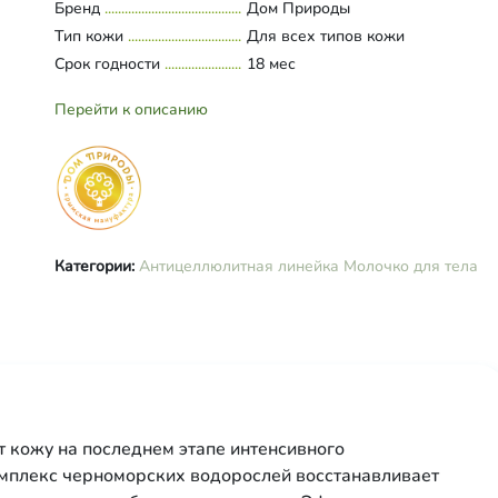
Бренд
Дом Природы
ламинарии, фукуса, спирулина,
Тип кожи
Для всех типов кожи
экстракты листьев березы, розма
Срок годности
сливки растительные, лимонная
18 мес
кислота, каприлик/каприк тригли
эфирные масла кипариса, вербе
Перейти к описанию
лимонной, розового дерева,
этилгексилглицерин, оксиметилгл
бензиловый спирт.
Категории:
Антицеллюлитная линейка
Молочко для тела
т кожу на последнем этапе интенсивного
омплекс черноморских водорослей восстанавливает