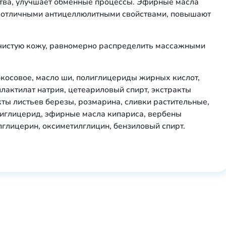
ства, улучшает обменные процессы. Эфирные масла
т отличными антицеллюлитными свойствами, повышают
ю чистую кожу, равномерно распределить массажными
кокосовое, масло ши, полиглицериды жирных кислот,
ллактилат натрия, цетеариловый спирт, экстракты
кты листьев березы, розмарина, сливки растительные,
риглицерид, эфирные масла кипариса, вербены
лглицерин, оксиметилглицин, бензиловый спирт.