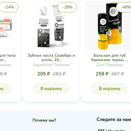
-24%
-28%
-48%
для тела
Зубная паста Серебро и
Бальзам для губ
...
уголь, 10...
Крымские травы, ...
авник
Крымский Травник
Дом Природы
6 ₽
205 ₽
283 ₽
259 ₽
497 ₽
ну
В корзину
В корзину
Следите за нам
Почему мы?