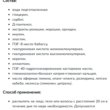
Состав:
вода подготовленная
глицерин,
сорбит,
Д-пантенол,
экстракты ромашки, морошки, орхидеи,
инулин,
эластин,
ПЭГ-8 масло бабассу,
гиалуроновая кислота низкомолекулярная,
гиалуроновая кислота высокомолекулярная,
кератин,
аллантоин,
ПЭГ-40 гидрогенизированное касторовое масло,
глюконолактон+бензоат натрия+глюконат кальция,
масла эфирные лимона, иланг-иланга, розмарина, литсеи
кубеба, мелиссы (лимонен, цитраль).
Способ применения:
распылять на лицо, тело или волосы с расстояния 20 см в
течение дня по мере необходимости. Допускается