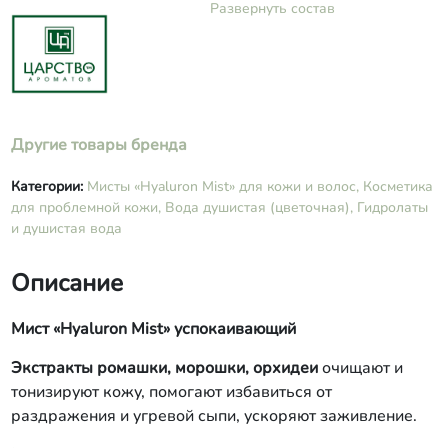
эластин, ПЭГ-8 масло бабассу,
Развернуть состав
гиалуроновая кислота
низкомолекулярная, гиалуроновая
кислота высокомолекулярная,
кератин, аллантоин, ПЭГ-40
гидрогенизированное касторовое
масло, глюконолактон+бензоат
Другие товары бренда
натрия+глюконат кальция, масла
эфирные лимона, иланг-иланга,
розмарина, литсеи кубеба, мелиссы
Категории:
Мисты «Hyaluron Mist» для кожи и волос,
Косметика
(лимонен, цитраль).
для проблемной кожи,
Вода душистая (цветочная),
Гидролаты
и душистая вода
Описание
Мист «Hyaluron Mist» успокаивающий
Экстракты ромашки, морошки, орхидеи
очищают и
тонизируют кожу, помогают избавиться от
раздражения и угревой сыпи, ускоряют заживление.