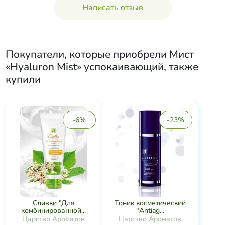
Написать отзыв
Покупатели, которые приобрели
Мист
«Hyaluron Mist» успокаивающий
, также
купили
-6%
-23%
Сливки "Для
Тоник косметический
комбинированной...
"Antiag...
Царство Ароматов
Царство Ароматов