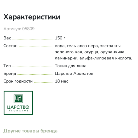
Характеристики
Артикул: 05809
Вес
150 г
Состав
вода, гель алоэ вера, экстракты
зеленого чая, огурца, одуванчика,
ламинарии, альфа-липоевая кислота,
Д-пантенол, морской коллаген,
Тип
Тоник для лица
Развернуть состав
гидролизат протеинов пшеницы,
Бренд
Царство Ароматов
глицин, феруловая кислота, Galeargan
Срок годности
18 мес
WS (водорастворимое масло арганы),
никотинамид, гиалуроновая кислота,
Brighlette™ (биотехнологический
экстракт из морских
микроорганизмов), инулин,
консервант Euxyl 9010.
Другие товары бренда