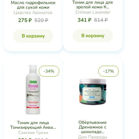
Тоник для лица для
Масло гидрофильное
зрелой кожи К...
для сухой кожи
Crimean Lavender
Царство Ароматов
341 ₽
614 ₽
275 ₽
520 ₽
В корзину
В корзину
-34%
-17%
Обёртывание
Тоник для лица
Дренажное с
Тонизирующий Аква...
шоколадо...
Сакские Грязи
Дом Природы