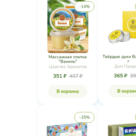
-14%
Твёрдые духи В
Массажная плитка
г
"Ваниль"
Дом Прир
Царство Ароматов
365 ₽
39
351 ₽
407 ₽
В корзи
В корзину
-25%