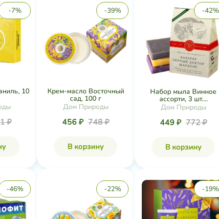
-7%
-39%
-42%
аниль, 10
Крем-масло Восточный
Набор мыла Винное
сад, 100 г
ассорти, 3 шт....
оды
Дом Природы
Дом Природы
1 ₽
456 ₽
748 ₽
449 ₽
772 ₽
ну
В корзину
В корзину
-46%
-22%
-19%