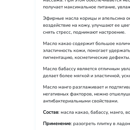
массажа. При этом обеспечивается н
получает максимальное питание, увла
Эфирные масла корицы и апельсина о
воздействие на кожу, улучшают ее цв
снять стресс, поднимают настроение.
Масло какао содержит большое колич
эластичность кожи, помогает удержать 
пигментацию, косметические дефекты
Масло бабассу является отличным увла
делает более мягкой и эластичной, ус
Масло манго разглаживает и подтягив
негативных факторов, нежно отшелуш
антибактериальными свойствами.
Состав
: масла какао, бабассу, манго,
Применение
: разогреть плитку в ладо