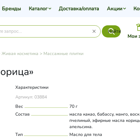
Бренды
Каталог
Доставка/оплата
Акции
Ко
Найти
Мои 
>
Живая косметика
>
Массажные плитки
Корица»
Характеристики
Артикул:
03884
Вес
70 г
Состав
масла какао, бабассу, манго, воск
пчелиный, эфирные масла корицы
апельсина.
Тип
Масло для тела