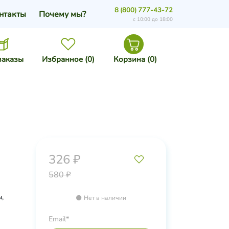
8 (800) 777-43-72
нтакты
Почему мы?
с 10:00 до 18:00
заказы
Избранное (
0
)
Корзина (
0
)
326 ₽
580 ₽
,
Нет в наличии
Email*