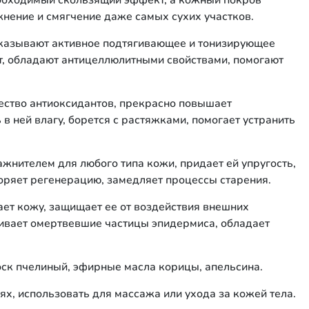
еобходимый скользящий эффект, а кожный покров
жнение и смягчение даже самых сухих участков.
казывают активное подтягивающее и тонизирующее
ет, обладают антицеллюлитными свойствами, помогают
ество антиоксидантов, прекрасно повышает
в ней влагу, борется с растяжками, помогает устранить
.
жнителем для любого типа кожи, придает ей упругость,
коряет регенерацию, замедляет процессы старения.
ает кожу, защищает ее от воздействия внешних
ивает омертвевшие частицы эпидермиса, обладает
 воск пчелиный, эфирные масла корицы, апельсина.
нях, использовать для массажа или ухода за кожей тела.