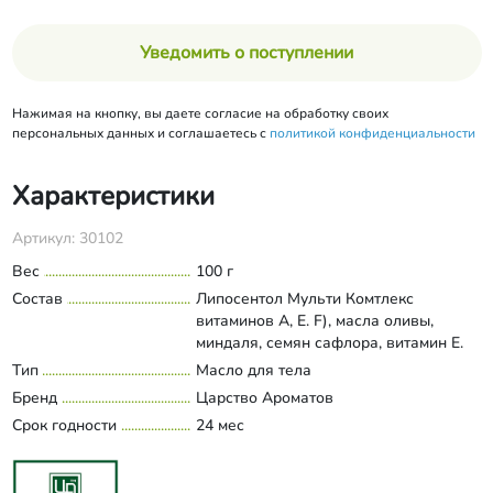
Уведомить о поступлении
Нажимая на кнопку, вы даете согласие на обработку своих
персональных данных и соглашаетесь с
политикой конфиденциальности
Характеристики
Артикул: 30102
Вес
100 г
Состав
Липосентол Мульти Комтлекс
витаминов А, Е. F), масла оливы,
миндаля, семян сафлора, витамин Е.
Cetiol CC. сквалан, фенилтриметокон,
Тип
Масло для тела
Развернуть состав
экстакт фукуса, L-Gel (эмульгатор-
Бренд
Царство Ароматов
гелеобразователь), слюда,C1
Срок годности
24 мес
77499.C1 7742. C1 7491, парфюмерная
композиция.