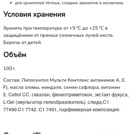
для ценителей тёплых, сладких ароматов в косметике.
Условия хранения
Хранить при температуре от +5 °C до +25 °C в
защищённом от прямых солнечных лучей месте.
Беречь от детей.
Объём
100 г.
Состав: Липосентол Мульти Комтлекс витаминов А, Е.
F), масла оливы, миндаля, семян сафлора, витамин
Cetiol CC. сквалан, фенилтриметокон, экстакт фукуса
,
Е.
L-Gel (эмульгатор-
гелеобразователь), слюда,
C1
77499.C1
7742. C1 7491, парфюмерная композиция.