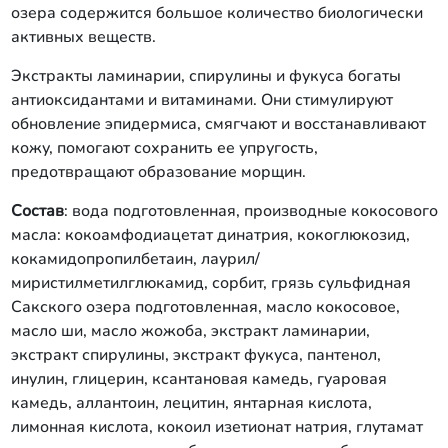
озера содержится большое количество биологически
активных веществ.
Экстракты ламинарии, спирулины и фукуса богаты
антиоксидантами и витаминами. Они стимулируют
обновление эпидермиса, смягчают и восстанавливают
кожу, помогают сохранить ее упругость,
предотвращают образование морщин.
Состав
: вода подготовленная, производные кокосового
масла: кокоамфодиацетат динатрия, кокоглюкозид,
кокамидопропилбетаин, лаурил/
миристилметилглюкамид, сорбит, грязь сульфидная
Сакского озера подготовленная, масло кокосовое,
масло ши, масло жожоба, экстракт ламинарии,
экстракт спирулины, экстракт фукуса, пантенол,
инулин, глицерин, ксантановая камедь, гуаровая
камедь, аллантоин, лецитин, янтарная кислота,
лимонная кислота, кокоил изетионат натрия, глутамат