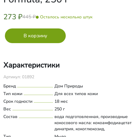
273 ₽
445 ₽
Осталось несколько штук
Характеристики
Артикул: 01892
Бренд
Дом Природы
Тип кожи
Для всех типов кожи
Срок годности
18 мес
Вес
250 г
Состав
вода подготовленная, производные
кокосового масла: кокоамфодиацетат
динатрия, кокоглюкозид,
кокамидопропилбетаин, лаурил/
Тип
Мыло
Развернуть состав