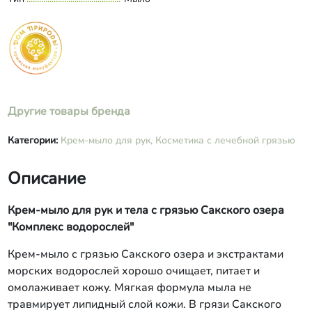
миристилметилглюкамид, сорбит,
грязь сульфидная Сакского озера
подготовленная, масло кокосовое,
масло ши, масло жожоба, экстракт
ламинарии, экстракт спирулины,
экстракт фукуса, пантенол, инулин,
глицерин, ксантановая камедь,
гуаровая камедь, аллантоин, лецитин,
Другие товары бренда
янтарная кислота, лимонная кислота,
кокоил изетионат натрия, глутамат
Категории:
Крем-мыло для рук,
Косметика с лечебной грязью
диацетат тетранатрия, бензоат натрия,
сорбат калия, эфирные масла
Описание
ветивера, эвкалипта, мяты, витамины
А, Е, РР
Крем-мыло для рук и тела с грязью Сакского озера
"Комплекс водорослей"
Крем-мыло с грязью Сакского озера и экстрактами
морских водорослей хорошо очищает, питает и
омолаживает кожу. Мягкая формула мыла не
травмирует липидный слой кожи. В грязи Сакского