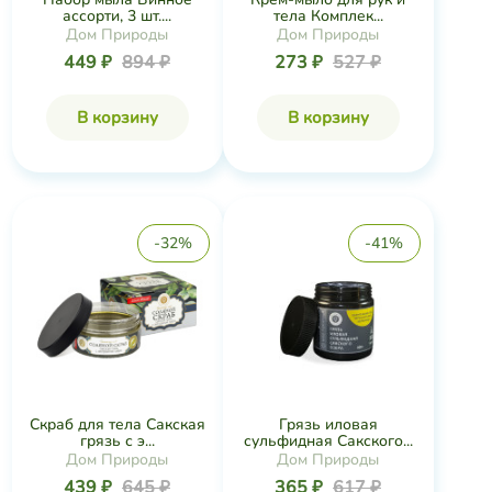
ассорти, 3 шт....
тела Комплек...
Дом Природы
Дом Природы
449 ₽
894 ₽
273 ₽
527 ₽
В корзину
В корзину
-32%
-41%
Скраб для тела Сакская
Грязь иловая
грязь с э...
сульфидная Сакского...
Дом Природы
Дом Природы
439 ₽
645 ₽
365 ₽
617 ₽