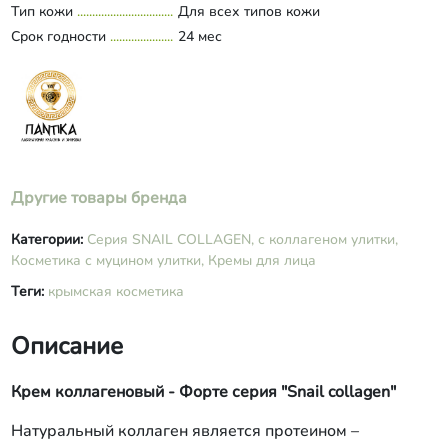
Тип кожи
Для всех типов кожи
органические кислоты (бензойная,
Срок годности
сорбиновая, янтарная), бензиловый
24 мес
спирт, водный экстракт (почек сосны,
ромашки), кверцетин, витамины А, Е,
С, отдушка «Ваниль».
Другие товары бренда
Категории:
Серия SNAIL COLLAGEN, с коллагеном улитки,
Косметика с муцином улитки,
Кремы для лица
Теги:
крымская косметика
Описание
Крем коллагеновый - Форте серия "Snail collagen"
Натуральный коллаген является протеином –