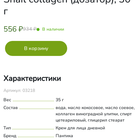
г
556 ₽
934 ₽
В наличии
Характеристики
Артикул: 03218
Вес
35 г
Состав
вода, масло кокосовое, масло соевое,
коллаген виноградной улитки, спирт
цетеариловый, глицерил стеарат
(органический), цетил пальмитат,
Тип
Крем для лица дневной
Развернуть состав
глицерин (растительный), ПЭГ -40,
Бренд
Пантика
ксантановая камедь, фруктовые