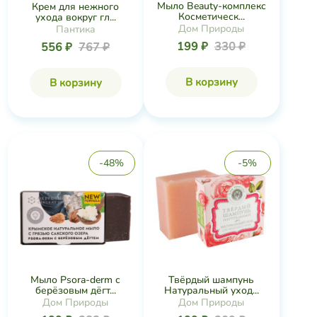
Мыло Beauty-комплекс
Крем для нежного
Косметическ...
ухода вокруг гл...
Дом Природы
Пантика
199 ₽
330 ₽
556 ₽
767 ₽
В корзину
В корзину
-48%
-5%
Мыло Psora-derm с
Твёрдый шампунь
берёзовым дёгт...
Натуральный уход...
Дом Природы
Дом Природы