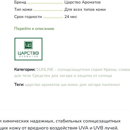
Бренд
Царство Ароматов
Bis-
Тип кожи
Для всех типов кожи
EthylhexyloxyphenolMethoxyphenylT
Срок годности
LaurylGlucoside,
24 мес
CaprylicCaprictriglycerides, Glycerin
OleaEuropaeaFruitOil (масло оливк
Перейти к описанию
GlycеrуlStearateCitrate, CеtearylAlc
CocosNuciferaOil (масло кокоса),
ButyrospermumParkiiOil (масло ши
TitaniumDioxide, OryzaSativaGermO
(масло зародышей риса), Camellia
OleiferaSeedOil (масло камелии),
BetulaAlba Extract (экстракт березы
Категории:
SUNLINE - солнцезащитная серия
Кремы, сливк
RootExtract (экстракт ириса), Pant
для тела
Средства для загара и защиты от солнца
Allantoin, PolysaccharidKonjakMan
Теги:
царство ароматов
ши
кокос
для загара
пантенол
(полисахарид коньяк маннан),
TocopherylAcetate (витамин Е),
PotassiumSorbate, SodiumBenzoat
(Linalool, Citronellol, Citral).
и химических надежных, стабильных солнцезащитных
их кожу от вредного воздействия UVA и UVB лучей.