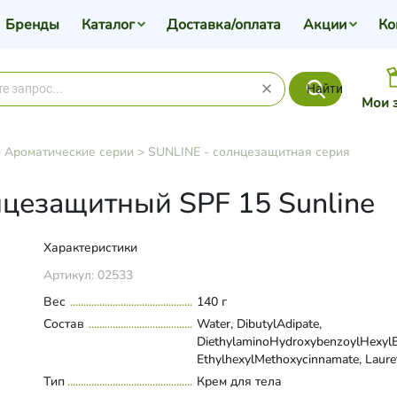
Бренды
Каталог
Доставка/оплата
Акции
Ко
Найти
Мои 
>
Ароматические серии
>
SUNLINE - солнцезащитная серия
нцезащитный SPF 15 Sunline
Характеристики
Артикул:
02533
Вес
140 г
Состав
Water, DibutylAdipate,
DiethylaminoHydroxybenzoylHexyl
EthylhexylMethoxycinnamate, Laure
Citrate, Polyglyceryl-2
Тип
Развернуть состав
Крем для тела
Dipolyhydroxystearate, EthylhexylTr