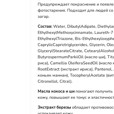
Предупреждает покраснение и появле
фотостарения. Подходит для людей со 
загар.
Состав:
Water, DibutylAdipate, Diethy
EthylhexylMethoxycinnamate, Laureth-7 C
EthylhexylTriazone, Bis-Ethylhexyloxyph
CaprylicCaprictriglycerides, Glycerin, O
GlycеrуlStearateCitrate, CеtearylAlcoho
ButyrospermumParkiiOil (масло ши), Ti
риса), Camellia OleiferaSeedOil (масло 
RootExtract (экстракт ириса), Pantenol
коньяк маннан), TocopherylAcetate (вит
Citronellol, Citral).
Масла кокоса и ши
помогают получить 
кожу, повышают ее тонус и эластичност
Экстракт березы
обладает противовос
успокаивает кожу.