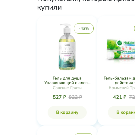
купили
-43%
Гель для душа
Гель-бальзам 
Увлажняющий с алоэ...
действия О
Сакские Грязи
Крымский Тр
527 ₽
922 ₽
421 ₽
72
В корзину
В корзи