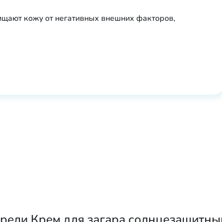
щают кожу от негативных внешних факторов,
рели Крем для загара солнцезащитный 