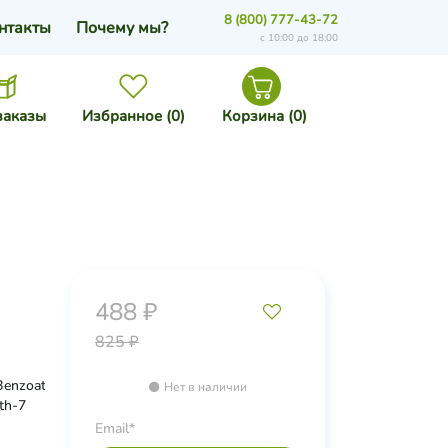
8 (800) 777-43-72
нтакты
Почему мы?
с 10:00 до 18:00
заказы
Избранное (
0
)
Корзина (
0
)
488 ₽
825 ₽
Benzoate,
Нет в наличии
th-7
Email*
iazone,