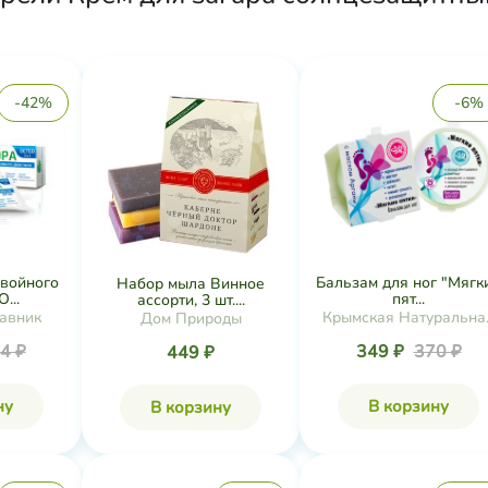
-42%
-6%
двойного
Бальзам для ног "Мягк
Набор мыла Винное
...
пят...
ассорти, 3 шт....
авник
Крымская Натуральна
Дом Природы
Коллекция
4 ₽
349 ₽
370 ₽
449 ₽
ну
В корзину
В корзину