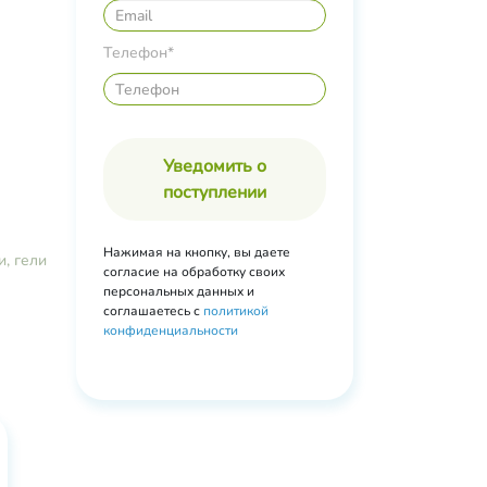
riazine,
Телефон*
,
овое),
ohol,
Уведомить о
),
поступлении
il
Нажимая на кнопку, вы даете
), Iris
и, гели
согласие на обработку своих
enol,
персональных данных и
nane
соглашаетесь с
политикой
конфиденциальности
e