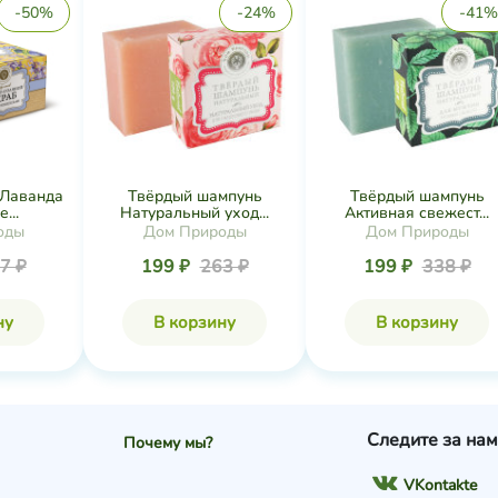
-50%
-24%
-41%
 Лаванда
Твёрдый шампунь
Твёрдый шампунь
...
Натуральный уход...
Активная свежест...
оды
Дом Природы
Дом Природы
7 ₽
199 ₽
263 ₽
199 ₽
338 ₽
ну
В корзину
В корзину
Следите за нам
Почему мы?
VKontakte