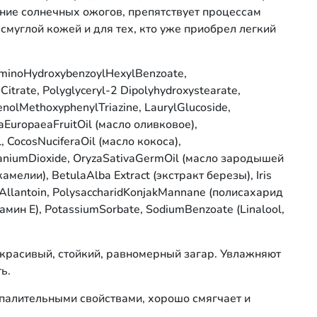
ние солнечных ожогов, препятствует процессам
смуглой кожей и для тех, кто уже приобрел легкий
laminoHydroxybenzoylHexylBenzoate,
itrate, Polyglyceryl-2 Dipolyhydroxystearate,
enolMethoxyphenylTriazine, LaurylGlucoside,
leaEuropaeaFruitOil (масло оливковое),
l, CocosNuciferaOil (масло кокоса),
taniumDioxide, OryzaSativaGermOil (масло зародышей
камелии), BetulaAlba Extract (экстракт березы), Iris
, Allantoin, PolysaccharidKonjakMannane (полисахарид
амин Е), PotassiumSorbate, SodiumBenzoate (Linalool,
красивый, стойкий, равномерный загар. Увлажняют
ь.
палительными свойствами, хорошо смягчает и