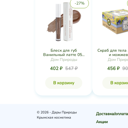
-27%
Блеск для губ
Скраб для тела
Ванильный латте 05...
и можжеве
Дом Природы
Дом Прир
402 ₽
547 ₽
456 ₽
90
В корзину
В корзи
© 2026 - Дары Природы
Доставка/оплата
Крымская косметика
Акции