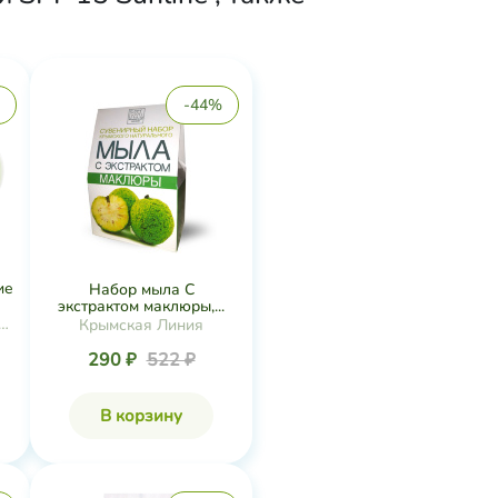
-44%
ие
Набор мыла С
экстрактом маклюры,...
я
Крымская Линия
290 ₽
522 ₽
В корзину