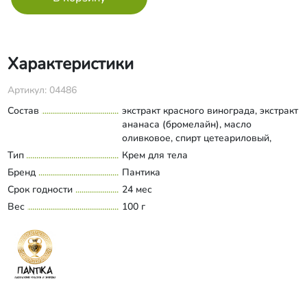
Характеристики
Артикул: 04486
Состав
экстракт красного винограда, экстракт
ананаса (бромелайн), масло
оливковое, спирт цетеариловый,
глицерил стеарат (органический),
Тип
Крем для тела
Развернуть состав
цетил пальмитат, глицерин
Бренд
Пантика
(растительный), гидрогенизированное
Срок годности
24 мес
касторовое масло, ксантановая
Вес
камедь, лецитин, дегидрацетовая
100 г
кислота, бензиловый спирт,
фруктовые органические кислоты
(сорбиновая, бензойная, янтарная),
салициловая кислота, карбамид,
витамины (А, Е, С), эфирное масло
розмарина.