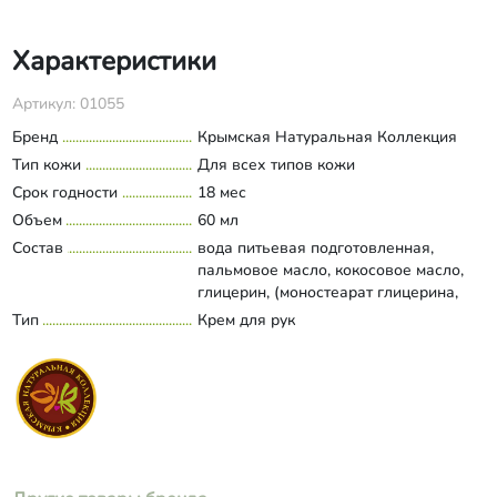
Характеристики
Артикул: 01055
Бренд
Крымская Натуральная Коллекция
Тип кожи
Для всех типов кожи
Срок годности
18 мес
Объем
60 мл
Состав
вода питьевая подготовленная,
пальмовое масло, кокосовое масло,
глицерин, (моностеарат глицерина,
цетеариловый спирт, цетил-
Тип
Крем для рук
Развернуть состав
стеариловый эфир 23, цетил-
стеариловый эфир 6, стеариновая
кислота, пальмитиновая кислота,
сквалан, неомыляемая фракция
оливкового масла, масло оливковое
гидрогенизированное, триглицериды
линолевой и линоленовой кислот,
гидрогенизированная неомыляемая