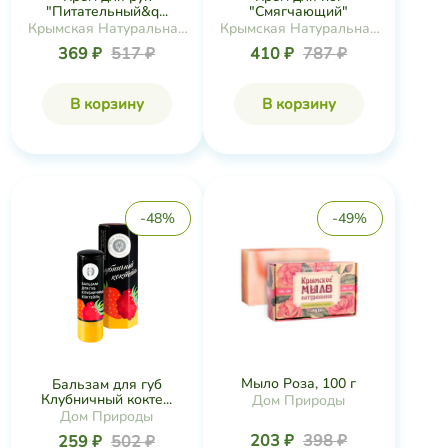
"Питательный&q...
"Смягчающий"
Крымская Натуральная
Крымская Натуральная
Коллекция
Коллекция
369 ₽
517 ₽
410 ₽
787 ₽
В корзину
В корзину
-48%
-49%
Мыло Роза, 100 г
Бальзам для губ
Клубничный кокте...
Дом Природы
Дом Природы
203 ₽
398 ₽
259 ₽
502 ₽