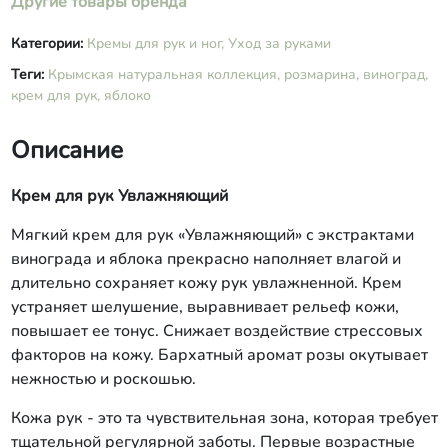
Другие товары бренда
фракция оливкового масла,
диметиламиноэтанол,
Категории:
Кремы для рук и ног,
Уход за руками
токоферилацетат, ретинилпальмитат,
Теги:
Крымская натуральная коллекция,
розмарина,
виноград,
токоферол, ретинилацетат), сорбит,
крем для рук,
яблоко
гель Алоэ, D-пантенол,
феноксиэтанол, этилгексилглицерин,
масло Ши, ароматическая композиция
Описание
(эфирное масло розы), СК СО2
экстракты винограда, яблока,
Крем для рук Увлажняющий
розмарина.
Мягкий крем для рук «Увлажняющий» с экстрактами
винограда и яблока прекрасно наполняет влагой и
длительно сохраняет кожу рук увлажненной. Крем
устраняет шелушение, выравнивает рельеф кожи,
повышает ее тонус. Снижает воздействие стрессовых
факторов на кожу. Бархатный аромат розы окутывает
нежностью и роскошью.
Кожа рук - это та чувствительная зона, которая требует
тщательной регулярной заботы. Первые возрастные