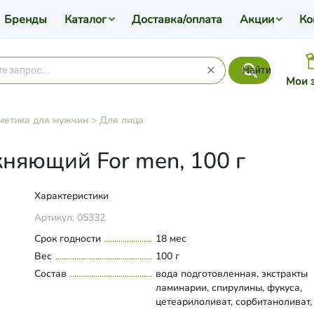
Бренды
Каталог
Доставка/оплата
Акции
Ко
Найти
Мои 
метика для мужчин
>
Для лица
няющий For men, 100 г
Характеристики
Артикул:
05332
Срок годности
18 мес
Вес
100 г
Состав
вода подготовленная, экстракты
ламинарии, спирулины, фукуса,
цетеарилоливат, сорбитаноливат,