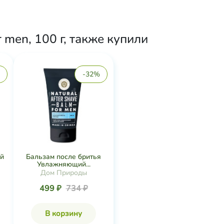
men, 100 г, также купили
-32%
й
Бальзам после бритья
Увлажняющий...
Дом Природы
499 ₽
734 ₽
В корзину