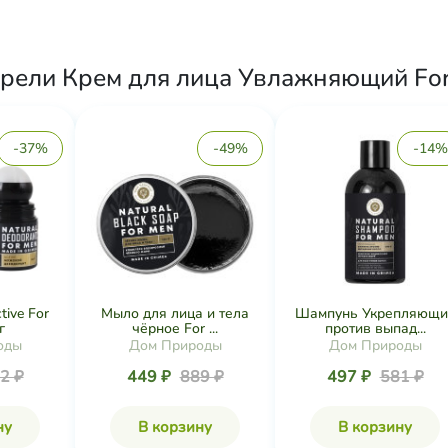
рели Крем для лица Увлажняющий For 
-37%
-49%
-14%
ive For
Мыло для лица и тела
Шампунь Укрепляющи
г
чёрное For ...
против выпад...
оды
Дом Природы
Дом Природы
2 ₽
449 ₽
889 ₽
497 ₽
581 ₽
ну
В корзину
В корзину