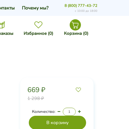
8 (800) 777-43-72
нтакты
Почему мы?
с 10:00 до 18:00
заказы
Избранное (
0
)
Корзина (
0
)
669 ₽
1 298 ₽
Количество: