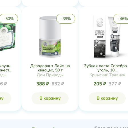
-50%
-39%
-46%
мпунь
Дезодорант Лайм на
Зубная паста Серебро
ест...
квасцах, 50 г
уголь, 10...
оды
Дом Природы
Крымский Травник
6 ₽
388 ₽
632 ₽
205 ₽
377 ₽
ну
В корзину
В корзину