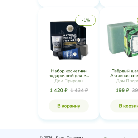
-1%
Набор косметики
Твёрдый ша
подарочный для м...
Активная свеж
Дом Природы
Дом Прир
1 420 ₽
1 434 ₽
199 ₽
39
В корзину
В корзи
© 2026 - Дары Природы