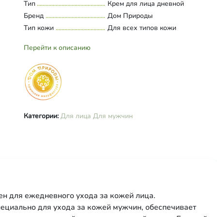
сорбитан каприлат, глицерин,
Тип
Развернуть состав
Крем для лица дневной
глицерилстеарат, цетеариловый с
Бренд
Дом Природы
стеароиллактат натрия,
Тип кожи
Для всех типов кожи
лауроилглутамат натрия, Д-панте
аллантоин, сквалан, масло ши, м
Перейти к описанию
миндальное, масло авокадо, капр
каприк триглицерид, ксантановая
камедь, этилгексилглицерин,
бензиловый спирт, бензойная кис
сорбиновая кислота, дегидроукс
кислота, аромакомпозиция.
Категории:
Для лица
Для мужчин
ен для ежедневного ухода за кожей лица.
ециально для ухода за кожей мужчин, обеспечивает