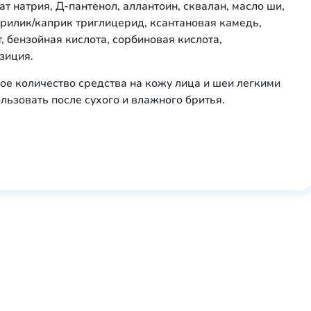
т натрия, Д-пантенол, аллантоин, сквалан, масло ши,
прилик/каприк триглицерид, ксантановая камедь,
, бензойная кислота, сорбиновая кислота,
зиция.
шое количество средства на кожу лица и шеи легкими
зовать после сухого и влажного бритья.