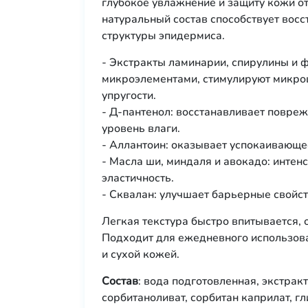
глубокое увлажнение и защиту кожи о
натуральный состав способствует вос
структуры эпидермиса.
- Экстракты ламинарии, спирулины и 
микроэлементами, стимулируют микро
упругости.
- Д-пантенол: восстанавливает повре
уровень влаги.
- Аллантоин: оказывает успокаивающе
- Масла ши, миндаля и авокадо: интен
эластичность.
- Сквалан: улучшает барьерные свойс
Легкая текстура быстро впитывается, 
Подходит для ежедневного использова
и сухой кожей.
Состав
: вода подготовленная, экстрак
сорбитаноливат, сорбитан каприлат, г