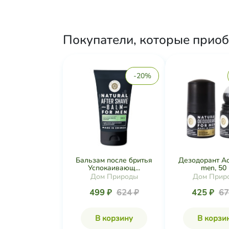
Покупатели, которые приоб
-20%
Бальзам после бритья
Дезодорант Act
Успокаивающ...
men, 50 
Дом Природы
Дом Прир
499 ₽
624 ₽
425 ₽
67
В корзину
В корзи