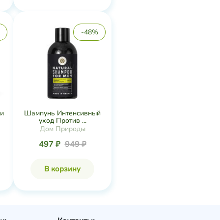
-48%
 и
Шампунь Интенсивный
уход Против ...
Дом Природы
497 ₽
949 ₽
В корзину