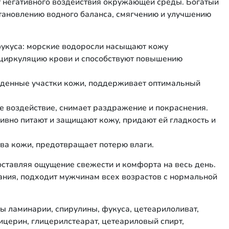
т негативного воздействия окружающей среды. Богатый
становлению водного баланса, смягчению и улучшению
фукуса: морские водоросли насыщают кожу
циркуляцию крови и способствуют повышению
жденные участки кожи, поддерживает оптимальный
е воздействие, снимает раздражение и покраснения.
сивно питают и защищают кожу, придают ей гладкость и
тва кожи, предотвращает потерю влаги.
оставляя ощущение свежести и комфорта на весь день.
ния, подходит мужчинам всех возрастов с нормальной
ты ламинарии, спирулины, фукуса, цетеарилоливат,
лицерин, глицерилстеарат, цетеариловый спирт,