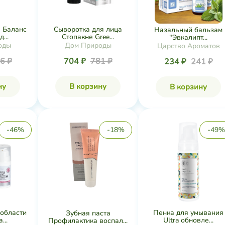
а Баланс
Сыворотка для лица
Назальный бальзам
...
Стопакне Gree...
"Эвкалипт...
оды
Дом Природы
Царство Ароматов
6 ₽
704 ₽
781 ₽
234 ₽
241 ₽
ну
В корзину
В корзину
-46%
-18%
-49%
 области
Пенка для умывания
Зубная паста
...
Ultra обновле...
Профилактика воспал...