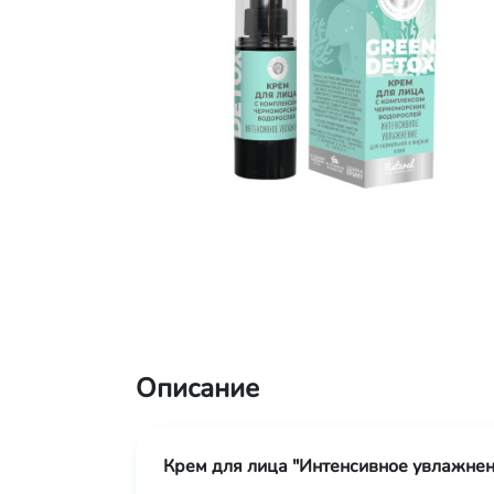
Описание
К
рем для лица "Интенсивное увлажне