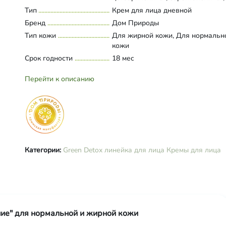
глицерилстеарат, глицерин, масл
Тип
Развернуть состав
Крем для лица дневной
масло миндаля, масло кокоса, экс
Бренд
Дом Природы
розы, протеины пшеницы, глицер
Тип кожи
Для жирной кожи, Для нормальн
гиалуроновая кислота, лауроил
кожи
глутамат натрия, стеароиллактил
Срок годности
натрия, цетеариловый спирт, алл
18 мес
лецитин, ксантановая камедь, ка
каприк триглицерид, пантенол,
Перейти к описанию
этилгексилглицерин, бензиловый 
дегидроуксусная кислота, бензой
кислота, сорбиновая кислота, ви
Е, парфюмерная композиция.
Категории:
Green Detox линейка для лица
Кремы для лица
ние" для нормальной и жирной кожи