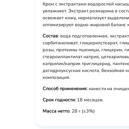
Крем с экстрактами водорослей насыщ
увлажняет. Экстракт розмарина в сост
освежает кожу, нормализует выделен
оптимизируют водно-жировой баланс 
Состав
: вода подготовленная, экстрак
сорбитаноливат, глицерилстеарат, глиц
розы, протеины пшеницы, глицерин, ги
стеароиллактилат натрия, цетеариловы
каприлик/каприк триглицерид, пантено
дегидроуксусная кислота, бензойная к
композиция.
Способ применения:
нанести на очище
Срок годности:
18 месяцев.
Масса нетто
: 28 г (±3%)