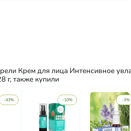
брели Крем для лица Интенсивное увл
8 г, также купили
-43%
-10%
-3%