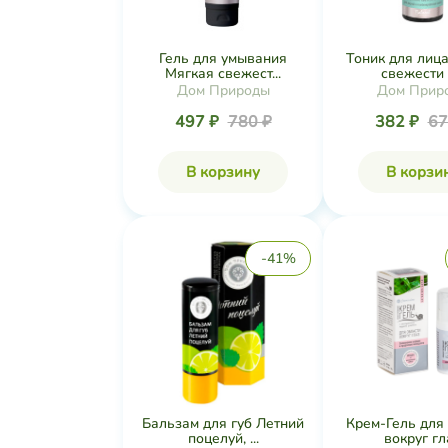
Гель для умывания
Тоник для лиц
Мягкая свежест...
свежести д
Дом Природы
Дом Прир
497 ₽
780 ₽
382 ₽
67
В корзину
В корзи
-41%
Бальзам для губ Летний
Крем-Гель для
поцелуй, ...
вокруг гла