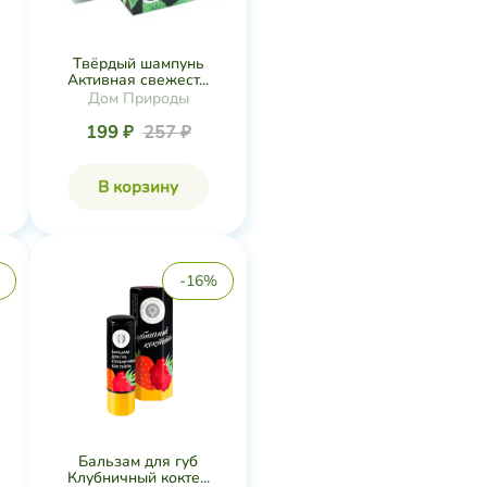
Твёрдый шампунь
Активная свежест...
Дом Природы
199 ₽
257 ₽
В корзину
-16%
Бальзам для губ
Клубничный кокте...