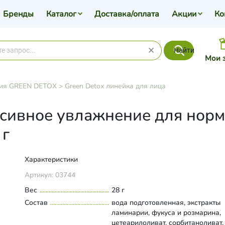
Бренды
Каталог
Доставка/оплата
Акции
Ко
Найти
Мои 
ия GREEN DETOX
>
Green Detox линейка для лица
нсивное увлажнение для нор
 г
Характеристики
Артикул:
03744
Вес
28 г
Состав
вода подготовленная, экстракты
ламинарии, фукуса и розмарина,
цетеарилоливат, сорбитаноливат,