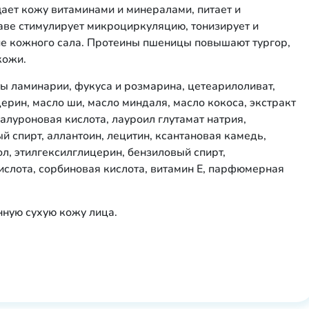
ает кожу витаминами и минералами, питает и
аве стимулирует микроциркуляцию, тонизирует и
ие кожного сала. Протеины пшеницы повышают тургор,
кожи.
ты ламинарии, фукуса и розмарина, цетеарилоливат,
ерин, масло ши, масло миндаля, масло кокоса, экстракт
алуроновая кислота, лауроил глутамат натрия,
й спирт, аллантоин, лецитин, ксантановая камедь,
л, этилгексилглицерин, бензиловый спирт,
ислота, сорбиновая кислота, витамин Е, парфюмерная
нную сухую кожу лица.