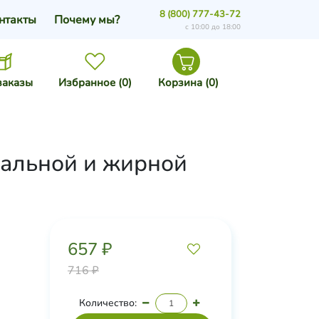
8 (800) 777-43-72
нтакты
Почему мы?
с 10:00 до 18:00
заказы
Избранное (
0
)
Корзина (
0
)
мальной и жирной
657 ₽
716 ₽
Количество: