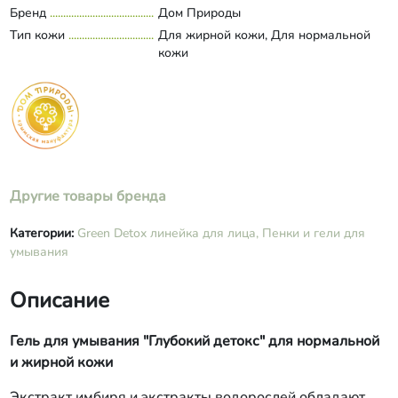
динатрия, кокоилизетионат натрия,
Бренд
Дом Природы
экстракт фукуса,
Тип кожи
Для жирной кожи, Для нормальной
лаурилметилглюкамид,
кожи
сорбитансесквикаприлат, лимонная
кислота, дегидроуксусная кислота,
бензиловый спирт, бензойная кислота,
сорбиновая кислота, эфирное масло
розмарина, парфюмерная
композиция.
Другие товары бренда
Категории:
Green Detox линейка для лица,
Пенки и гели для
умывания
Описание
Гель для умывания "Глубокий детокс" для нормальной
и жирной кожи
Экстракт имбиря и экстракты водорослей обладают