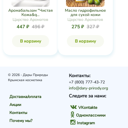
Аромабальзам "Чистая
Масло гидрофильное
Кожа&q...
для сухой кожи
Царство Ароматов
Царство Ароматов
447 ₽
496 ₽
275 ₽
327 ₽
В корзину
В корзину
© 2026 - Дары Природы
Контакты:
Крымская косметика
+7 (800) 777-43-72
info@dary-prirody.org
Следите за нами:
Доставка/оплата
Акции
VKontakte
Контакты
Одноклассники
Почему мы?
Instagram