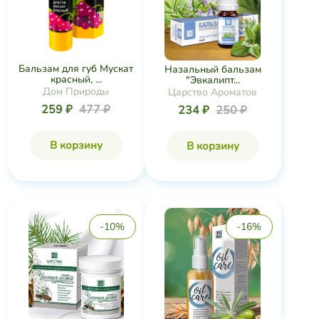
Бальзам для губ Мускат
Назальный бальзам
красный, ...
"Эвкалипт...
Дом Природы
Царство Ароматов
259 ₽
477 ₽
234 ₽
250 ₽
В корзину
В корзину
-10%
-16%