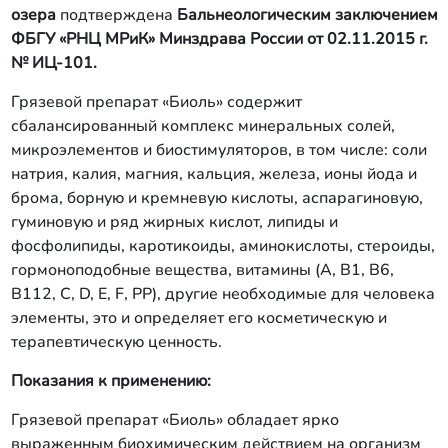
озера
подтверждена
Бальнеологическим заключением
ФБГУ «РНЦ МРиК» Минздрава России от 02.11.2015 г.
№ ИЦ-101.
Грязевой препарат «Биоль» содержит
сбалансированный комплекс минеральных солей,
микроэлементов и биостимуляторов, в том числе: соли
натрия, калия, магния, кальция, железа, ионы йода и
брома, борную и кремневую кислоты, аспарагиновую,
гуминовую и ряд жирных кислот, липиды и
фосфолипиды, каротикоиды, аминокислоты, стероиды,
гормоноподобные вещества, витамины (А, В1, В6,
В112, С, D, E, F, PP), другие необходимые для человека
элементы, это и определяет его косметическую и
терапевтическую ценность.
Показания к применению:
Грязевой препарат «Биоль» обладает ярко
выраженным биохимическим действием на организм