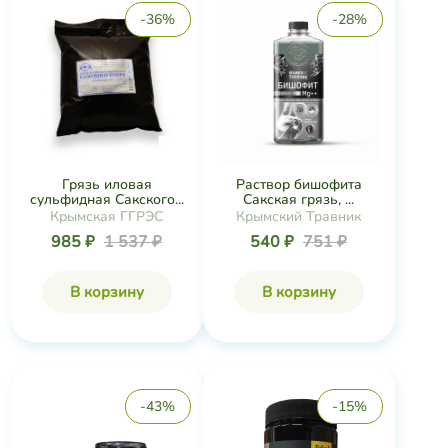
-36%
-28%
Грязь иловая
Раствор бишофита
сульфидная Сакского...
Сакская грязь, ...
Крымская ГГРЭС
Крымский Травник
985 ₽
1 537 ₽
540 ₽
751 ₽
В корзину
В корзину
-43%
-15%