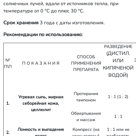
солнечных лучей, вдали от источников тепла, при
температуре от 0 °С до плюс 30 °С.
Срок хранения
3 года с даты изготовления.
Рекомендации по использованию:
РАЗВЕДЕНИЕ
(ДИСТИЛ.
СПОСОБ
№
ИЛИ
П О К А З А Н И Я
ПРИМЕНЕНИЯ
П\П
КИПЯЧЕНОЙ
ПРЕПАРАТА
ВОДОЙ)
Протирания
1 : 1 (1 : 2)
Угревая
сыпь
,
жирная
тампоном
1.
себорейная
кожа
,
целлюлит
Обвертывания
1 : 1
и массаж
Ломкость и выпадение
Компресс (на
1 : 1 или не
2.
волос
кожу головы)
разбавлять