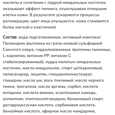
кислоты в сочетании с пудрой миндальных косточек
оказывают эффект пилинга, отшелушивая отмершие
клетки кожи. В результате ускоряются процессы
регенерации, цвет лица улучшается, кожа становится
более мягкой и эластичной.
Состав
: вода подготовленная, активный комплекс
Пеломарин (вытяжка из грязи иловой сульфидной
Сакского озера, гидролизованные протеины пшеницы,
L-карнитин, витамин РР, витамин С
стабилизированный), пудра молотых миндальных
косточек, масло миндальное, спирт цетеариловый,
полисахарид, лецитин, глицерилмоностеарат,
глицерин, масло ши, воск пчелиный, масло черного
тмина, трегалоза, масло арганы, сорбит, кислота
янтарная, кислота винная, ксантановая камедь,
аллантоин, этилгексилглицерин, бензиловый спирт,
дегидроуксусная кислота, сорбиновая кислота,
бензойная кислота, эфирное масло мандарина,