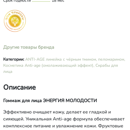
Срок годности
миндальное, спирт цетеариловый,
18 мес
полисахарид, лецитин,
глицерилмоностеарат, глицерин,
масло ши, воск пчелиный, масло
черного тмина, трегалоза, масло
арганы, сорбит, кислота янтарная,
кислота винная, ксантановая камедь,
аллантоин, этилгексилглицерин,
Другие товары бренда
бензиловый спирт, дегидроуксусная
кислота, сорбиновая кислота,
бензойная кислота, эфирное масло
Категории:
ANTI-AGE линейка с чёрным тмином, пеломарином,
мандарина, витамин Е, парфюмерная
Косметика Anti-age (омолаживающий эффект),
Скрабы для
композиция.
лица
Описание
Гоммаж для лица ЭНЕРГИЯ МОЛОДОСТИ
Эффективно очищает кожу, делает ее гладкой и
сияющей. Уникальная Anti-age формула обеспечивает
комплексное питание и увлажнение кожи. Фруктовые