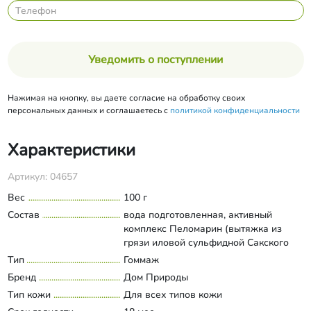
Уведомить о поступлении
Нажимая на кнопку, вы даете согласие на обработку своих
персональных данных и соглашаетесь с
политикой конфиденциальности
Характеристики
Артикул: 04657
Вес
100 г
Состав
вода подготовленная, активный
комплекс Пеломарин (вытяжка из
грязи иловой сульфидной Сакского
озера, гидролизованные протеины
Тип
Гоммаж
Развернуть состав
пшеницы, L-карнитин, витамин РР,
Бренд
Дом Природы
витамин С стабилизированный), пудра
Тип кожи
Для всех типов кожи
молотых миндальных косточек, масло