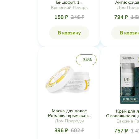
Бишофит, 1...
Антиоксидан
Крымский Лекарь
Дом Прир
158 ₽
246 ₽
794 ₽
1 5
В корзину
В корзи
-34%
Маска для волос
Крем для 
Ромашка крымская...
Омолаживающий
Дом Природы
Сакские Г
396 ₽
602 ₽
757 ₽
1 4