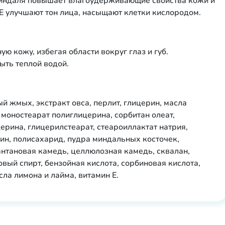
миндаля повышает влагоудерживающие свойства кожи и
н Е улучшают тон лица, насыщают клетки кислородом.
ю кожу, избегая области вокруг глаз и губ.
ыть теплой водой.
й жмых, экстракт овса, перлит, глицерин, масла
 моностеарат полиглицерина, сорбитан олеат,
ерина, глицерилстеарат, стеароиллактат натрия,
лин, полисахарид, пудра миндальных косточек,
нтановая камедь, целлюлозная камедь, сквалан,
вый спирт, бензойная кислота, сорбиновая кислота,
ла лимона и лайма, витамин Е.