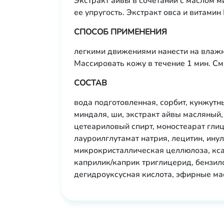
Экстракт айвы в сочетании с маслом 
ее упругость. Экстракт овса и витами
СПОСОБ ПРИМЕНЕНИЯ
легкими движениями нанести на влажну
Массировать кожу в течение 1 мин. См
СОСТАВ
вода подготовленная, сорбит, кунжутны
миндаля, ши, экстракт айвы масляный,
цетеариловый спирт, моностеарат глиц
лауроилглутамат натрия, лецитин, ину
микрокристаллическая целлюлоза, кса
каприлик/каприк триглицерид, бензило
дегидроуксусная кислота, эфирные мас