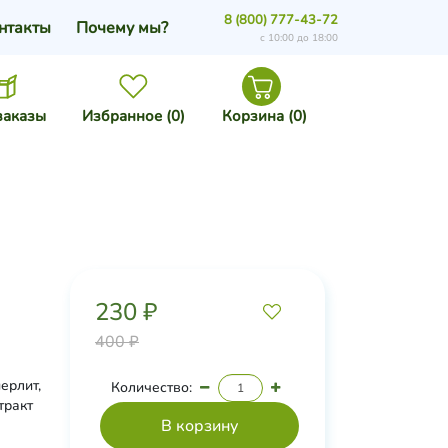
8 (800) 777-43-72
нтакты
Почему мы?
с 10:00 до 18:00
заказы
Избранное (
0
)
Корзина (
0
)
230 ₽
400 ₽
ерлит,
Количество:
тракт