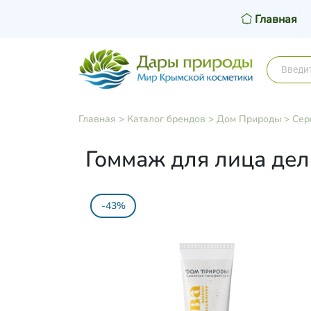
Главная
Главная
>
Каталог брендов
>
Дом Природы
>
Сер
Гоммаж для лица дел
-43%