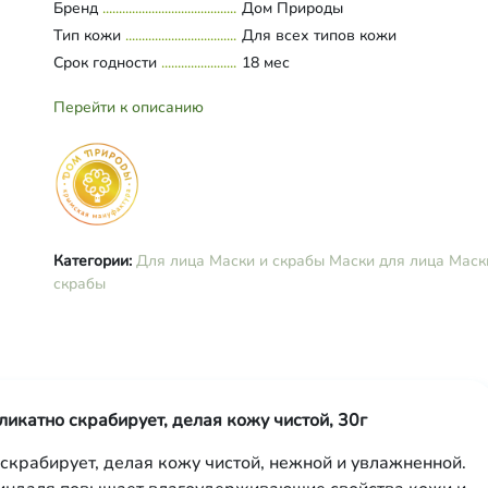
Бренд
Дом Природы
цетеариловый спирт, моностеара
Тип кожи
Для всех типов кожи
глицерина, глицерилстеарат,
Срок годности
стеароиллактат натрия,
18 мес
лауроилглутамат натрия, лецитин
инулин, полисахарид, пудра
Перейти к описанию
миндальных косточек,
микрокристаллическая целлюлоз
ксантановая камедь, целлюлозна
камедь, сквалан, каприлик/капри
триглицерид, бензиловый спирт,
бензойная кислота, сорбиновая
кислота, дегидроуксусная кислота
Категории:
Для лица
Маски и скрабы
Маски для лица
Маск
эфирные масла лимона и лайма,
скрабы
витамин Е.
икатно скрабирует, делая кожу чистой, 30г
скрабирует, делая кожу чистой, нежной и увлажненной.