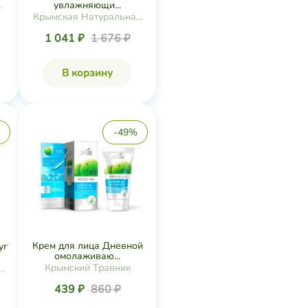
.
увлажняющи...
Крымская Натуральная
Коллекция
1 041 ₽
1 676 ₽
В корзину
-49%
Крем для лица Дневной
уг
омолаживаю...
Крымский Травник
я
439 ₽
860 ₽