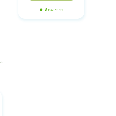
т
В наличии
,
а,
я
к
,
и-