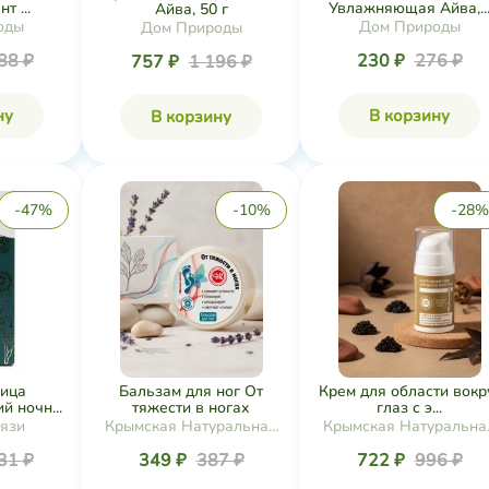
т ...
Увлажняющая Айва,..
Айва, 50 г
оды
Дом Природы
Дом Природы
88 ₽
230 ₽
276 ₽
757 ₽
1 196 ₽
ну
В корзину
В корзину
-47%
-10%
-28%
лица
Бальзам для ног От
Крем для области вокр
 ночн...
тяжести в ногах
глаз с э...
рязи
Крымская Натуральная
Крымская Натуральна
Коллекция
Коллекция
31 ₽
349 ₽
387 ₽
722 ₽
996 ₽