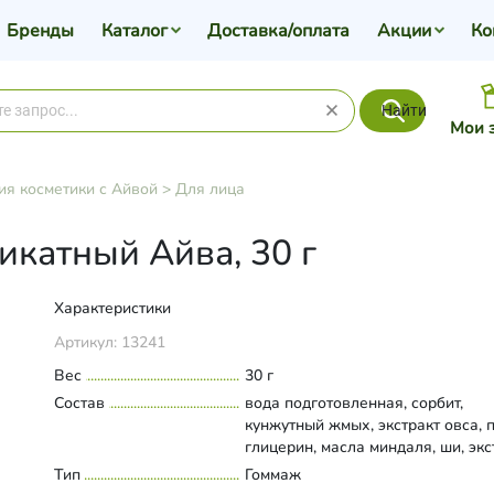
Бренды
Каталог
Доставка/оплата
Акции
Ко
Найти
Мои 
ия косметики с Айвой
>
Для лица
икатный Айва, 30 г
Характеристики
Артикул:
13241
Вес
30 г
Состав
вода подготовленная, сорбит,
кунжутный жмых, экстракт овса, п
глицерин, масла миндаля, ши, экс
айвы масляный, моностеарат
Тип
Развернуть состав
Гоммаж
полиглицерина, сорбитан олеат,