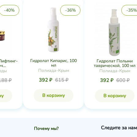
-40%
-36%
-35%
Гидролат Кипарис, 100
Лифтинг-
Гидролат Полыни
мл
...
таврической, 100 мл
Полиада-Крым
оды
Полиада-Крым
392 ₽
615 ₽
188 ₽
392 ₽
600 ₽
В корзину
ну
В корзину
Следите за нам
Почему мы?