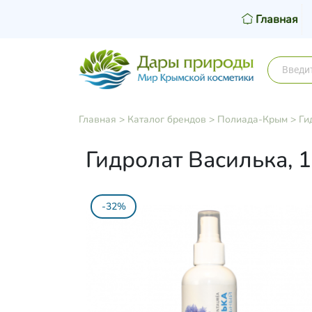
Главная
Главная
>
Каталог брендов
>
Полиада-Крым
>
Ги
Гидролат Василька, 
-32%