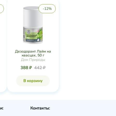
-12%
Дезодорант Лайм на
квасцах, 50 г
Дом Природы
388 ₽
442 ₽
В корзину
и:
Контакты: