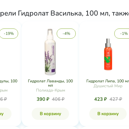
рели Гидролат Василька, 100 мл, такж
-19%
-4%
-1%
дулы, 100
Гидролат Лаванды, 100
Гидролат Липа, 100 м
мл
Душистый Мир
Крым
Полиада-Крым
6 ₽
390 ₽
406 ₽
423 ₽
427 ₽
ну
В корзину
В корзину