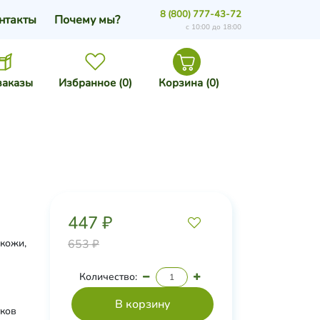
8 (800) 777-43-72
нтакты
Почему мы?
с 10:00 до 18:00
заказы
Избранное (
0
)
Корзина (
0
)
447 ₽
 кожи,
653 ₽
Количество:
тков