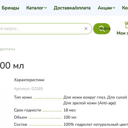
Бренды
Каталог
Доставка/оплата
Акции
Ко
Найти
Мои 
дролаты
100 мл
Характеристики
Артикул:
02265
Тип кожи
Для кожи вокруг глаз, Для сухой
Для зрелой кожи (Anti-age)
Срок годности
18 мес
Объем
100 мл
Состав
100% гидролат натуральный цве