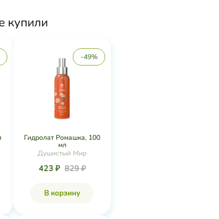
е купили
-49%
л
Гидролат Ромашка, 100
мл
Душистый Мир
423 ₽
829 ₽
В корзину