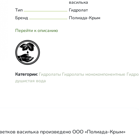
василька
Тип
Гидролат
Бренд
Полиада-Крым
Перейти к описанию
Категории:
Гидролаты
Гидролаты монокомпонентные
Гидро
душистая вода
цветков василька произведено ООО «Полиада-Крым»