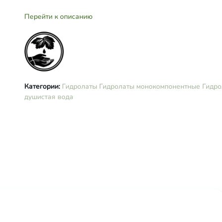
Перейти к описанию
Категории:
Гидролаты
Гидролаты монокомпонентные
Гидро
душистая вода