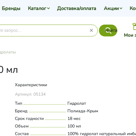
Бренды
Каталог
Доставка/оплата
Акции
Ко
Найти
Мои 
дролаты
0 мл
Характеристики
Артикул:
05134
Тип
Гидролат
Бренд
Полиада-Крым
Срок годности
18 мес
Объем
100 мл
Состав
100% гидролат натуральный имб