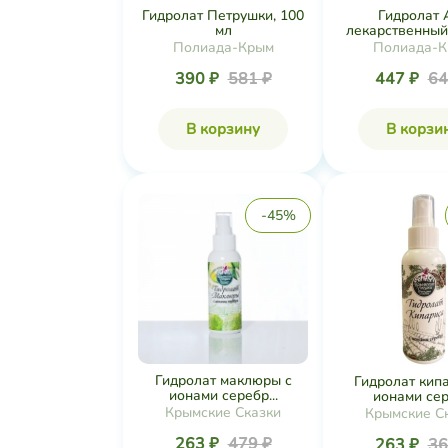
Гидролат Петрушки, 100
Гидролат 
мл
лекарственный
Полиада-Крым
Полиада-
390 ₽
581 ₽
447 ₽
64
В корзину
В корзи
-45%
Гидролат маклюры с
Гидролат кип
ионами серебр...
ионами сере
Крымские Сказки
Крымские С
263 ₽
479 ₽
263 ₽
36