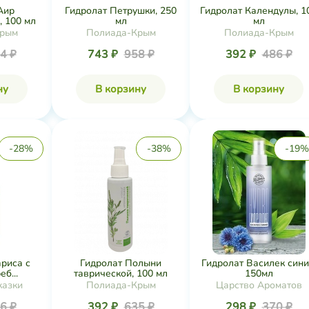
Аир
Гидролат Петрушки, 250
Гидролат Календулы, 1
, 100 мл
мл
мл
Крым
Полиада-Крым
Полиада-Крым
4 ₽
743 ₽
958 ₽
392 ₽
486 ₽
ну
В корзину
В корзину
-28%
-38%
-19%
ариса с
Гидролат Полыни
Гидролат Василек сини
б...
таврической, 100 мл
150мл
казки
Полиада-Крым
Царство Ароматов
6 ₽
392 ₽
635 ₽
298 ₽
370 ₽