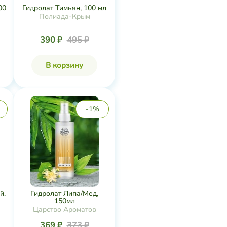
00
Гидролат Тимьян, 100 мл
Полиада-Крым
390 ₽
495 ₽
В корзину
-1%
й,
Гидролат Липа/Мед,
150мл
Царство Ароматов
369 ₽
373 ₽