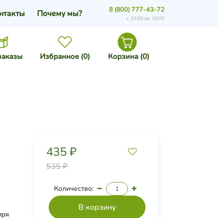
8 (800) 777-43-72
нтакты
Почему мы?
с 10:00 до 18:00
заказы
Избранное (
0
)
Корзина (
0
)
435 ₽
535 ₽
Количество:
иря