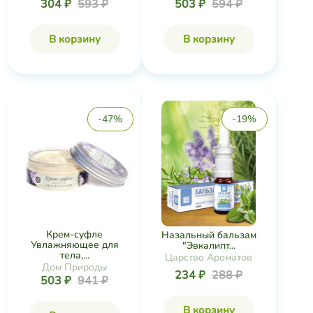
304 ₽
593 ₽
503 ₽
594 ₽
В корзину
В корзину
-47%
-19%
Крем-суфле
Назальный бальзам
Увлажняющее для
"Эвкалипт...
тела,...
Царство Ароматов
Дом Природы
234 ₽
288 ₽
503 ₽
941 ₽
В корзину