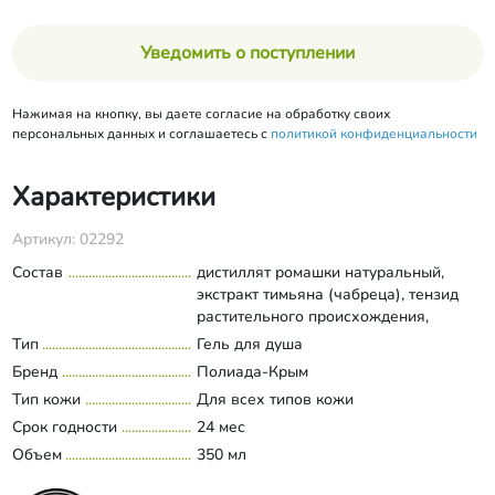
Уведомить о поступлении
Нажимая на кнопку, вы даете согласие на обработку своих
персональных данных и соглашаетесь с
политикой конфиденциальности
Характеристики
Артикул: 02292
Состав
дистиллят ромашки натуральный,
экстракт тимьяна (чабреца), тензид
растительного происхождения,
кокамид ДЭА, соль морская розовая,
Тип
Гель для душа
Развернуть состав
масла косметические из
Бренд
Полиада-Крым
растительного сырья (миндаль
Тип кожи
Для всех типов кожи
сладкий, из виноградных косточек,
Срок годности
жожоба), масла эфирные
24 мес
натуральные (шалфей мускатный,
Объем
350 мл
тимьян (чабрец), полынь
таврическая), пищевой краситель