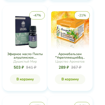
-47%
-21%
Эфирное масло Пихты
Аромабальзам
алуштинское,...
"Укрепляющий&q...
Душистый Мир
Царство Ароматов
503 ₽
941 ₽
289 ₽
367 ₽
В корзину
В корзину