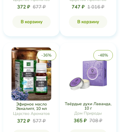
372 ₽
677 ₽
747 ₽
1 016 ₽
В корзину
В корзину
-36%
-48%
Твёрдые духи Лаванда,
Эфирное масло
10 г
Эвкалипт, 10 мл
Дом Природы
Царство Ароматов
365 ₽
708 ₽
372 ₽
577 ₽