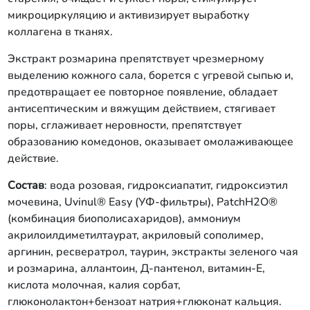
микроциркуляцию и активизирует выработку
коллагена в тканях.
Экстракт розмарина препятствует чрезмерному
выделению кожного сала, борется с угревой сыпью и,
предотвращает ее повторное появление, обладает
антисептическим и вяжущим действием, стягивает
поры, сглаживает неровности, препятствует
образованию комедонов, оказывает омолаживающее
действие.
Состав
: вода розовая, гидроксиапатит, гидроксиэтил
мочевина, Uvinul® Easy (УФ-фильтры), PatchH2O®
(комбинация биополисахаридов), аммониум
акрилоилдиметилтаурат, акриловый сополимер,
аргинин, ресвератрол, таурин, экстракты зеленого чая
и розмарина, аллантоин, Д-пантенол, витамин-Е,
кислота молочная, калия сорбат,
глюконолактон+бензоат натрия+глюконат кальция.