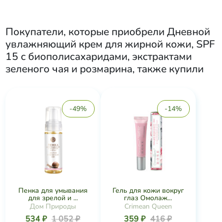
Покупатели, которые приобрели
Дневной
увлажняющий крем для жирной кожи, SPF
15 с биополисахаридами, экстрактами
зеленого чая и розмарина
, также купили
-49%
-14%
Пенка для умывания
Гель для кожи вокруг
для зрелой и ...
глаз Омолаж...
Дом Природы
Crimean Queen
534 ₽
1 052 ₽
359 ₽
416 ₽