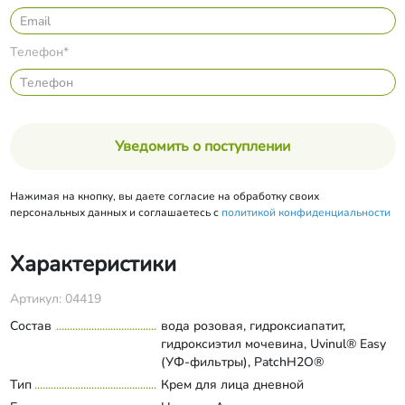
Телефон*
Уведомить о поступлении
Нажимая на кнопку, вы даете согласие на обработку своих
персональных данных и соглашаетесь с
политикой конфиденциальности
Характеристики
Артикул: 04419
Состав
вода розовая, гидроксиапатит,
гидроксиэтил мочевина, Uvinul® Easy
(УФ-фильтры), PatchH2O®
(комбинация биополисахаридов),
Тип
Крем для лица дневной
Развернуть состав
аммониум акрилоилдиметилтаурат,