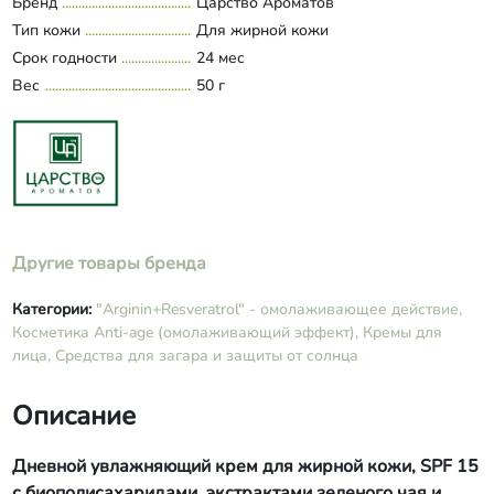
Бренд
Царство Ароматов
акриловый сополимер, аргинин,
Тип кожи
Для жирной кожи
ресвератрол, таурин, экстракты
Срок годности
зеленого чая и розмарина, аллантоин,
24 мес
Д-пантенол, витамин-Е, кислота
Вес
50 г
молочная, калия сорбат,
глюконолактон+бензоат
натрия+глюконат кальция.
Другие товары бренда
Категории:
"Arginin+Resveratrol" - омолаживающее действие​,
Косметика Anti-age (омолаживающий эффект),
Кремы для
лица,
Средства для загара и защиты от солнца
Описание
Дневной увлажняющий крем для жирной кожи, SPF 15
с биополисахаридами, экстрактами зеленого чая и